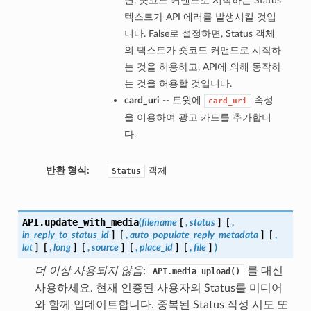
면, 숏코드 커맨드로 시작하는 Status
텍스트가 API 에러를 발생시킬 것입
니다. False로 설정하면, Status 객체
의 텍스트가 숏코드 커맨드로 시작하
는 것을 허용하고, API에 의해 동작하
는 것을 허용할 것입니다.
card_uri
-- 트윗에
속성
card_uri
을 이용하여 광고 카드를 추가합니
다.
반환 형식:
객체
Status
API.
update_with_media
(
filename
[
,
status
]
[
,
in_reply_to_status_id
]
[
,
auto_populate_reply_metadata
]
[
,
lat
]
[
,
long
]
[
,
source
]
[
,
place_id
]
[
,
file
]
)
더 이상 사용되지 않음
:
를 대신
API.media_upload()
사용하세요. 현재 인증된 사용자의 Status를 미디어
와 함께 업데이트합니다. 중복된 Status 작성 시도 또