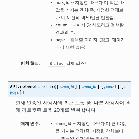
max_id
-- 지정한 ID보다 더 작은 ID
값을 가지는 객체(즉, 지정한 객체보
다 더 이전의 객체)만을 반환함.
count
-- 페이지 당 시도하고 검색할
결과의 수.
page
-- 검색할 페이지. (참고: 페이지
매김 제한 있음)
반환 형식:
객체 리스트
Status
API.
retweets_of_me
(
[
since_id
]
[
,
max_id
]
[
,
count
]
[
,
page
]
)
현재 인증된 사용자의 최근 트윗 중, 다른 사용자에 의
해 리트윗된 트윗 20개를 반환합니다.
매개 변수:
since_id
-- 지정한 ID보다 더 큰 ID값
을 가지는 객체(즉, 지정한 객체보다
더 최근의 객체)만을 반환함.