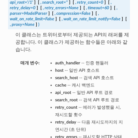
api_root='/1'
]
[
,
search_root=''
]
[
,
retry_count=0
]
[
,
retry_delay=0
]
[
,
retry_errors=None
]
[
,
timeout=60
]
[
,
parser=ModelParser
]
[
,
compression=False
]
[
,
wait_on_rate_limit=False
]
[
,
wait_on_rate_limit_notify=False
]
[
,
proxy=None
]
)
이 클래스는 트위터로부터 제공되는 API의 래퍼를 제
공합니다. 이 클래스가 제공하는 함수들은 아래와 같
습니다.
매개 변수:
auth_handler
-- 인증 핸들러
host
-- 일반 API 호스트
search_host
-- 검색 API 호스트
cache
-- 캐시 백엔드
api_root
-- 일반 API 루트 경로
search_root
-- 검색 API 루트 경로
retry_count
-- 에러가 발생했을 시,
재시도할 횟수
retry_delay
-- 다음 재시도까지의 지
연시간 (초 단위)
retry_errors
-- 재시도할 HTTP 상태