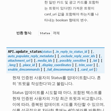
한 일반 카드 및 광고 카드를 포함하
는 트윗이 있다면) 가져온 트윗이
card_uri 값을 포함해야 하는지를 나
타내는 boolean 형태의 변수.
반환 형식:
객체
Status
API.
update_status
(
status
[
,
in_reply_to_status_id
]
[
,
auto_populate_reply_metadata
]
[
,
exclude_reply_user_ids
]
[
,
attachment_url
]
[
,
media_ids
]
[
,
possibly_sensitive
]
[
,
lat
]
[
,
long
]
[
,
place_id
]
[
,
display_coordinates
]
[
,
trim_user
]
[
,
enable_dmcommands
]
[
,
fail_dmcommands
]
[
,
card_uri
]
)
현재 인증된 사용자의 Status를 업데이트합니다. 흔
히 '트윗을 작성한다'라고 불립니다.
Status 업데이트를 시도할 때 마다, 포함된 텍스트를
현재 인증된 사용자의 가장 최근 트윗과 비교합니다.
이에 따라, 중복된 업데이트 시도를 차단할 수 있으며,
이를 성공적으로 차단한 후에는 403 에러를 반환합니