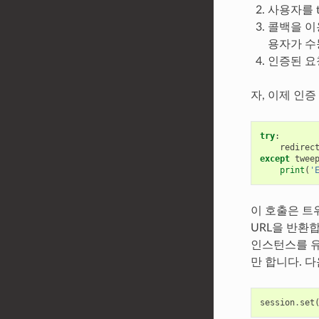
사용자를 t
콜백을 이
용자가 수
인증된 요청
자, 이제 인
try
:
redirec
except
twee
print
(
'
이 호출은 트
URL을 반환합
인스턴스를 유
만 합니다. 
session
.
set