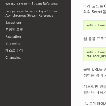
— Stream Reference
tweepy.Stream
아래 코드는 O
—
tweepy.asynchronous.AsyncStream
와와 Secre
Asynchronous Stream Reference
Exceptions
auth
=
twee
확장된 트윗
Pagination
웹 응용 프로
Streaming
테스트 하기
auth
=
twee
callback_ur
Changelog
콜백 URL을 
정하는 것이 
기초적인 인증과
합니다.다음와
트위터에서 