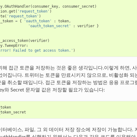
py
.
OAuthHandler
(
consumer_key
,
consumer_secret
)
sion
.
get
(
'request_token'
)
ete
(
'request_token'
)
t_token
=
{
'oauth_token'
:
token
,
'oauth_token_secret'
:
verifier
}
t_access_token
(
verifier
)
py
.
TweepError
:
Error! Failed to get access token.'
)
위해 접근 토큰을 저장하는 것은 좋은 생각입니다.이렇게 하면, 사
없어집니다. 트위터는 토큰을 만료시키지 않으므로, 비활성화 되
을 취소할 때입니다. 접근 토큰을 저장하는 방법은 응용 프로그
y와 Secret 문자열 값은 저장할 필요가 있습니다:
_token
_token_secret
이터베이스, 파일, 그 외 데이터 저장 장소에 저장이 가능합니다. 
AuthHandler를 실행하기 위해서는 다음과 같은 코드를 이용해야