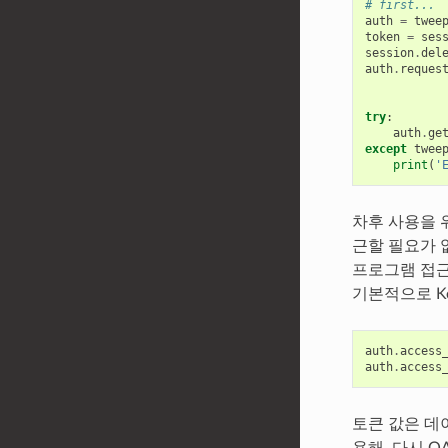
# first...
auth
=
twee
token
=
ses
session
.
del
auth
.
reques
try
:
auth
.
ge
except
twee
print
(
'
차후 사용을 
근할 필요가 
프로그램 접근
기본적으로 Ke
auth
.
access
auth
.
access
토큰 값은 데
용해, 다시 O