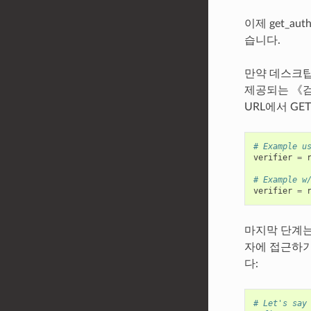
이제 get_au
습니다.
만약 데스크탑
제공되는 《검
URL에서 G
# Example u
verifier
=
# Example w
verifier
=
마지막 단계는
자에 접근하기
다:
# Let's say