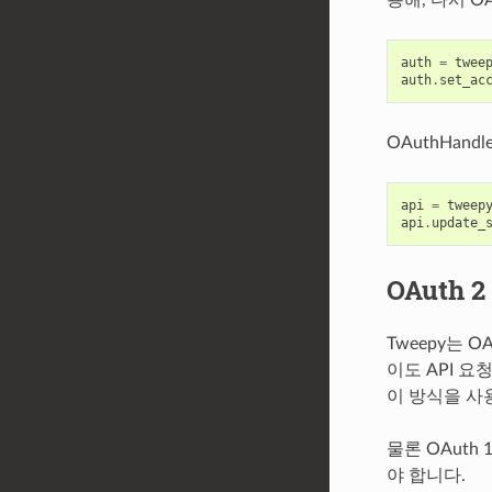
auth
=
twee
auth
.
set_ac
OAuthHan
api
=
tweep
api
.
update_
OAuth 
Tweepy는 
이도 API 
이 방식을 사
물론 OAuth
야 합니다.