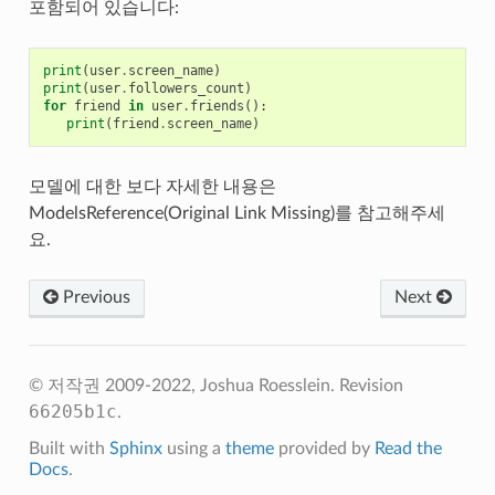
포함되어 있습니다:
print
(
user
.
screen_name
)
print
(
user
.
followers_count
)
for
friend
in
user
.
friends
():
print
(
friend
.
screen_name
)
모델에 대한 보다 자세한 내용은
ModelsReference(Original Link Missing)를 참고해주세
요.
Previous
Next
© 저작권 2009-2022, Joshua Roesslein.
Revision
66205b1c
.
Built with
Sphinx
using a
theme
provided by
Read the
Docs
.