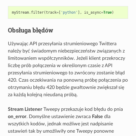
myStream
.
filter
(
track
=
[
'python'
],
is_async
=
True
)
Obsługa błędów
Używając API przesyłania strumieniowego Twittera
należy być świadomym niebezpieczeństw związanych z
limitowaniem współczynników. Jeżeli klient przekroczy
liczbę prób połqczenia w określonym czasie z API
przesyłania strumieniowego to zwrócony zostanie błąd
420. Czas oczekiwania na ponowną próbę połączenia po
otrzymaniu błędu 420 będzie gwałtownie zwiększał się
za każdą kolejną nieudaną próbą.
Stream Listener
Tweepy przekazuje kod błędu do pnia
on_error
. Domyślne ustawienie zwraca
False
dla
wszytkich kodów, jednak możliwe jest nadpisanie
ustawień tak by umożliwiły one Tweepy ponowne