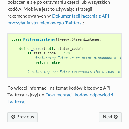
połączenie się po otrzymaniu części lub wszystkich
kodów. Możliwe jest to używając strategii
rekomendowanych w
Dokumentacji łączenia z API
przesyłania strumieniowego Twittera
.:
class
MyStreamListener
(
tweepy
.
StreamListener
):
def
on_error
(
self
,
status_code
):
if
status_code
==
420
:
#returning False in on_error disconnects the s
return
False
# returning non-False reconnects the stream, with 
Po więcej informacji na temat kodów błędów z API
Twittera zajrzyj do
Dokumentacji kodów odpowiedzi
Twittera
.
Previous
Next