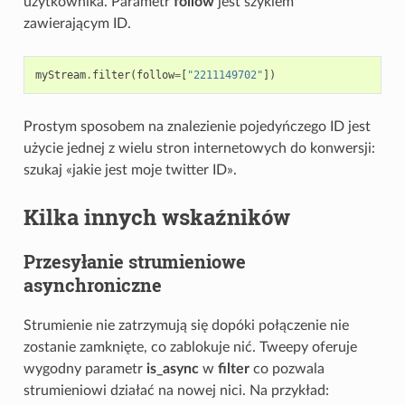
użytkownika. Parametr
follow
jest szykiem
zawierającym ID.
myStream
.
filter
(
follow
=
[
"2211149702"
])
Prostym sposobem na znalezienie pojedyńczego ID jest
użycie jednej z wielu stron internetowych do konwersji:
szukaj «jakie jest moje twitter ID».
Kilka innych wskaźników
Przesyłanie strumieniowe
asynchroniczne
Strumienie nie zatrzymują się dopóki połączenie nie
zostanie zamknięte, co zablokuje nić. Tweepy oferuje
wygodny parametr
is_async
w
filter
co pozwala
strumieniowi działać na nowej nici. Na przykład: