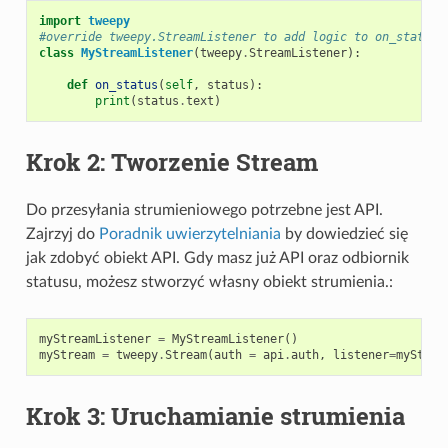
import
tweepy
#override tweepy.StreamListener to add logic to on_status
class
MyStreamListener
(
tweepy
.
StreamListener
):
def
on_status
(
self
,
status
):
print
(
status
.
text
)
Krok 2: Tworzenie
Stream
Do przesyłania strumieniowego potrzebne jest API.
Zajrzyj do
Poradnik uwierzytelniania
by dowiedzieć się
jak zdobyć obiekt API. Gdy masz już API oraz odbiornik
statusu, możesz stworzyć własny obiekt strumienia.:
myStreamListener
=
MyStreamListener
()
myStream
=
tweepy
.
Stream
(
auth
=
api
.
auth
,
listener
=
myStrea
Krok 3: Uruchamianie strumienia