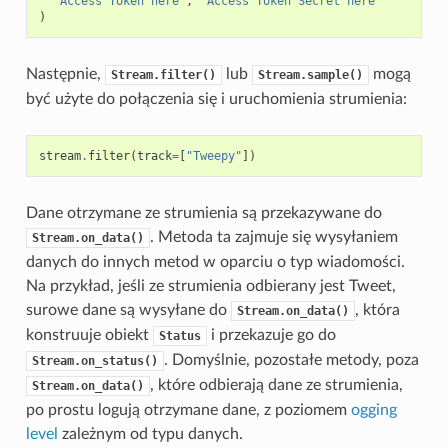
"Access Token here"
,
"Access Token Secret here"
)
Następnie,
lub
mogą
Stream.filter()
Stream.sample()
być użyte do połączenia się i uruchomienia strumienia:
stream
.
filter
(
track
=
[
"Tweepy"
])
Dane otrzymane ze strumienia są przekazywane do
. Metoda ta zajmuje się wysyłaniem
Stream.on_data()
danych do innych metod w oparciu o typ wiadomości.
Na przykład, jeśli ze strumienia odbierany jest Tweet,
surowe dane są wysyłane do
, która
Stream.on_data()
konstruuje obiekt
i przekazuje go do
Status
. Domyślnie, pozostałe metody, poza
Stream.on_status()
, które odbierają dane ze strumienia,
Stream.on_data()
po prostu logują otrzymane dane, z poziomem
ogging
level
zależnym od typu danych.