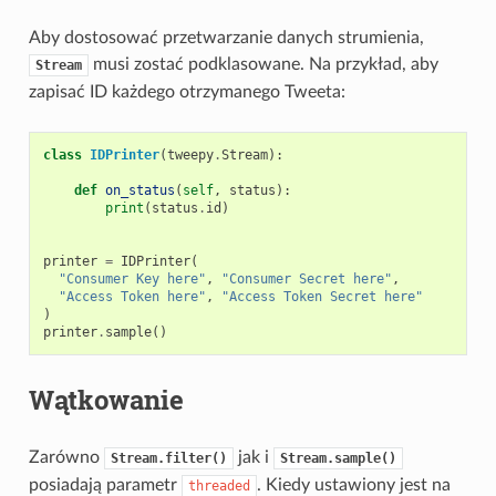
Aby dostosować przetwarzanie danych strumienia,
musi zostać podklasowane. Na przykład, aby
Stream
zapisać ID każdego otrzymanego Tweeta:
class
IDPrinter
(
tweepy
.
Stream
):
def
on_status
(
self
,
status
):
print
(
status
.
id
)
printer
=
IDPrinter
(
"Consumer Key here"
,
"Consumer Secret here"
,
"Access Token here"
,
"Access Token Secret here"
)
printer
.
sample
()
Wątkowanie
Zarówno
jak i
Stream.filter()
Stream.sample()
posiadają parametr
. Kiedy ustawiony jest na
threaded