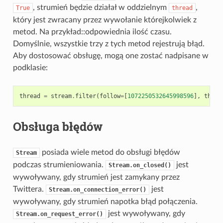
, strumień będzie działał w oddzielnym
,
True
thread
który jest zwracany przez wywołanie którejkolwiek z
metod. Na przykład::odpowiednia ilość czasu.
Domyślnie, wszystkie trzy z tych metod rejestrują błąd.
Aby dostosować obsługę, mogą one zostać nadpisane w
podklasie:
thread
=
stream
.
filter
(
follow
=
[
1072250532645998596
],
threa
Obsługa błędów
posiada wiele metod do obsługi błędów
Stream
podczas strumieniowania.
jest
Stream.on_closed()
wywoływany, gdy strumień jest zamykany przez
Twittera.
jest
Stream.on_connection_error()
wywoływany, gdy strumień napotka błąd połączenia.
jest wywoływany, gdy
Stream.on_request_error()