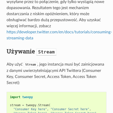
wysyłane przez to połączenie, gdy tylko wystąpią nowe
dopasowania. Rezultatem tego jest mechanizm
dostarczania z niskim opóźnieniem, który może
obsługiwać bardzo dużą przepustowość. Aby uzyskać
więcej informacji, zobacz
https://developer.twitter.com/en/docs/tutorials/consuming-
streaming-data
Używanie
Stream
Aby użyć
, jego instancja musi być zainicjowana
Stream
z danymi uwierzytelniającymi API Twittera (Consumer
Key, Consumer Secret, Access Token, Access Token
Secret):
import
tweepy
stream
=
tweepy
.
Stream
(
"Consumer Key here"
,
"Consumer Secret here"
,