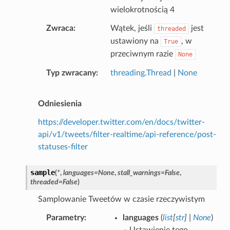
wielokrotnością 4
Zwraca
Wątek, jeśli
jest
threaded
ustawiony na
, w
True
przeciwnym razie
None
Typ zwracany
threading.Thread
|
None
Odniesienia
https://developer.twitter.com/en/docs/twitter-
api/v1/tweets/filter-realtime/api-reference/post-
statuses-filter
sample
(
*
,
languages
=
None
,
stall_warnings
=
False
,
threaded
=
False
)
Samplowanie Tweetów w czasie rzeczywistym
Parametry
languages
(
list
[
str
]
|
None
)
– Ustawienie tego