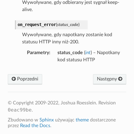
Wywoływane, gdy odbierany jest sygnał keep-
alive.
on_request_error
(
status_code
)
Wywoływane, gdy napotkany zostanie kod
statusu HTTP inny niż-200.
Parametry
status_code
(
int
) – Napotkany
kod statusu HTTP
Poprzedni
Następny
© Copyright 2009-2022, Joshua Roesslein.
Revision
0eac99be
.
Zbudowano w
Sphinx
używając
theme
dostarczone
przez
Read the Docs
.