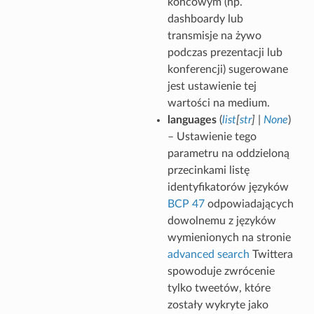
końcowym (np.
dashboardy lub
transmisje na żywo
podczas prezentacji lub
konferencji) sugerowane
jest ustawienie tej
wartości na medium.
languages
(
list
[
str
]
|
None
)
– Ustawienie tego
parametru na oddzieloną
przecinkami listę
identyfikatorów języków
BCP 47
odpowiadających
dowolnemu z języków
wymienionych na stronie
advanced search
Twittera
spowoduje zwrócenie
tylko tweetów, które
zostały wykryte jako