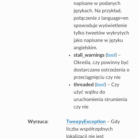
napisane w podanych
językach. Na przykład,
połączenie z language=en
spowoduje wyświetlenie
tylko tweetów wykrytych
jako napisane w języku
angielskim.
stall_warnings
(
bool
) –
Określa, czy powinny być
dostarczane ostrzeżenia o
przeciągnięciu czy nie
threaded
(
bool
) – Czy
użyć wątku do
uruchomienia strumienia
czy nie
Wyrzuca
TweepyException
– Gdy
liczba współrzędnych
lokalizacji nie jest