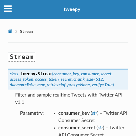
tweepy
»
Stream
Stream
tweepy.
Stream
class
(
consumer_key
,
consumer_secret
,
access_token
,
access_token_secret
,
chunk_size
=
512
,
daemon
=
False
,
max_retries
=
inf
,
proxy
=
None
,
verify
=
True
)
Filter and sample realtime Tweets with Twitter API
v1.1
Parametry
consumer_key
(
str
) – Twitter API
Consumer Secret
consumer_secret
(
str
) – Twitter
API Consumer Secret