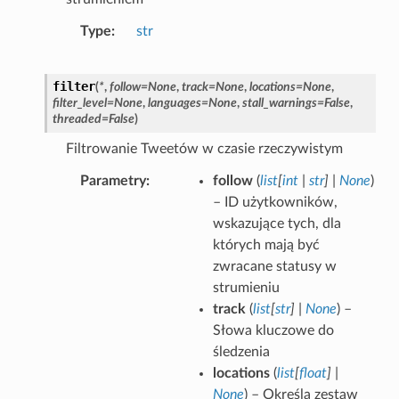
Type
str
filter
(
*
,
follow
=
None
,
track
=
None
,
locations
=
None
,
filter_level
=
None
,
languages
=
None
,
stall_warnings
=
False
,
threaded
=
False
)
Filtrowanie Tweetów w czasie rzeczywistym
Parametry
follow
(
list
[
int
|
str
]
|
None
)
– ID użytkowników,
wskazujące tych, dla
których mają być
zwracane statusy w
strumieniu
track
(
list
[
str
]
|
None
) –
Słowa kluczowe do
śledzenia
locations
(
list
[
float
]
|
None
) – Określa zestaw