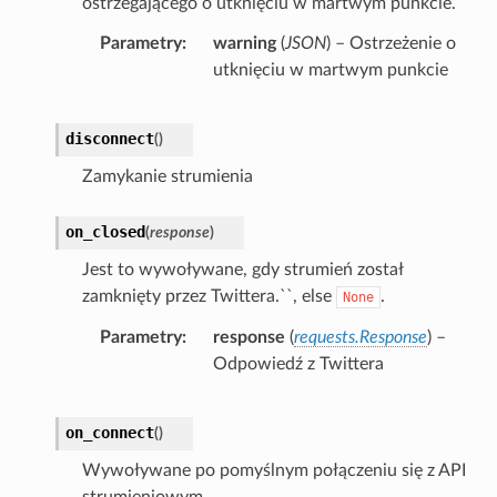
ostrzegającego o utknięciu w martwym punkcie.
Parametry
warning
(
JSON
) – Ostrzeżenie o
utknięciu w martwym punkcie
disconnect
(
)
Zamykanie strumienia
on_closed
(
response
)
Jest to wywoływane, gdy strumień został
zamknięty przez Twittera.``, else
.
None
Parametry
response
(
requests.Response
) –
Odpowiedź z Twittera
on_connect
(
)
Wywoływane po pomyślnym połączeniu się z API
strumieniowym.