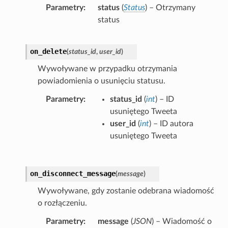
Parametry
status
(
Status
) – Otrzymany
status
on_delete
(
status_id
,
user_id
)
Wywoływane w przypadku otrzymania
powiadomienia o usunięciu statusu.
Parametry
status_id
(
int
) – ID
usuniętego Tweeta
user_id
(
int
) – ID autora
usuniętego Tweeta
on_disconnect_message
(
message
)
Wywoływane, gdy zostanie odebrana wiadomość
o rozłączeniu.
Parametry
message
(
JSON
) – Wiadomość o