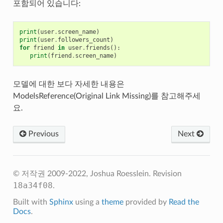
포함되어 있습니다:
print
(
user
.
screen_name
)
print
(
user
.
followers_count
)
for
friend
in
user
.
friends
():
print
(
friend
.
screen_name
)
모델에 대한 보다 자세한 내용은
ModelsReference(Original Link Missing)를 참고해주세
요.
Previous
Next
© 저작권 2009-2022, Joshua Roesslein.
Revision
18a34f08
.
Built with
Sphinx
using a
theme
provided by
Read the
Docs
.