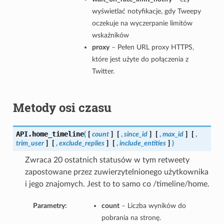
wyświetlać notyfikacje, gdy Tweepy
oczekuje na wyczerpanie limitów
wskaźników
proxy
– Pełen URL proxy HTTPS,
które jest użyte do połączenia z
Twitter.
Metody osi czasu
API.
home_timeline
(
[
count
]
[
,
since_id
]
[
,
max_id
]
[
,
trim_user
]
[
,
exclude_replies
]
[
,
include_entities
]
)
Zwraca 20 ostatnich statusów w tym retweety
zapostowane przez zuwierzytelnionego użytkownika
i jego znajomych. Jest to to samo co /timeline/home.
Parametry:
count
– Liczba wyników do
pobrania na stronę.