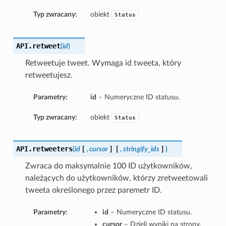
Typ zwracany:
obiekt
Status
API.
retweet
(
id
)
Retweetuje tweet. Wymaga id tweeta, który
retweetujesz.
Parametry:
id
– Numeryczne ID statusu.
Typ zwracany:
obiekt
Status
API.
retweeters
(
id
[
,
cursor
]
[
,
stringify_ids
]
)
Zwraca do maksymalnie 100 ID użytkowników,
należących do użytkowników, którzy zretweetowali
tweeta określonego przez paremetr ID.
Parametry:
id
– Numeryczne ID statusu.
cursor
– Dzieli wyniki na strony.