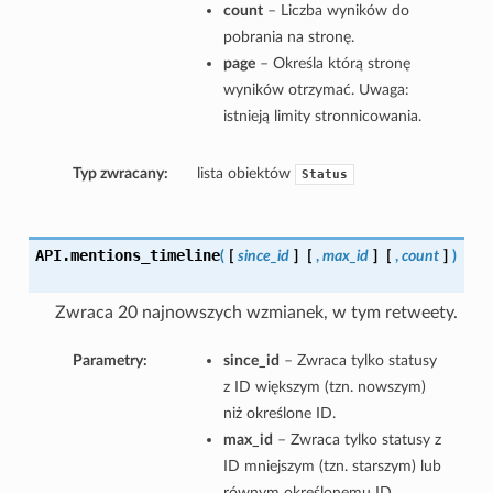
count
– Liczba wyników do
pobrania na stronę.
page
– Określa którą stronę
wyników otrzymać. Uwaga:
istnieją limity stronnicowania.
Typ zwracany:
lista obiektów
Status
API.
mentions_timeline
(
[
since_id
]
[
,
max_id
]
[
,
count
]
)
Zwraca 20 najnowszych wzmianek, w tym retweety.
Parametry:
since_id
– Zwraca tylko statusy
z ID większym (tzn. nowszym)
niż określone ID.
max_id
– Zwraca tylko statusy z
ID mniejszym (tzn. starszym) lub
równym określonemu ID.