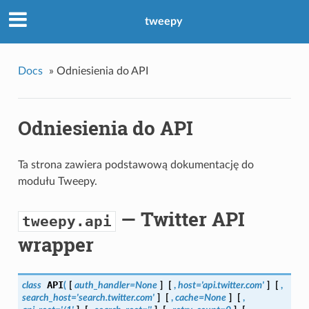
tweepy
Docs
»
Odniesienia do API
Odniesienia do API
Ta strona zawiera podstawową dokumentację do
modułu Tweepy.
— Twitter API
tweepy.api
wrapper
API
class
(
[
auth_handler=None
]
[
,
host='api.twitter.com'
]
[
,
search_host='search.twitter.com'
]
[
,
cache=None
]
[
,