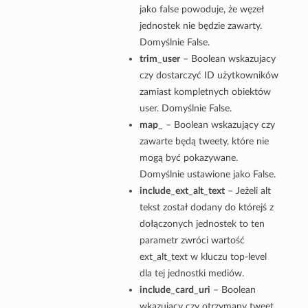
jako false powoduje, że węzeł
jednostek nie będzie zawarty.
Domyślnie False.
trim_user
– Boolean wskazujacy
czy dostarczyć ID użytkowników
zamiast kompletnych obiektów
user. Domyślnie False.
map_
– Boolean wskazujący czy
zawarte będą tweety, które nie
mogą być pokazywane.
Domyślnie ustawione jako False.
include_ext_alt_text
– Jeżeli alt
tekst został dodany do którejś z
dołączonych jednostek to ten
parametr zwróci wartość
ext_alt_text w kluczu top-level
dla tej jednostki mediów.
include_card_uri
– Boolean
wkazujący czy otrzymany tweet