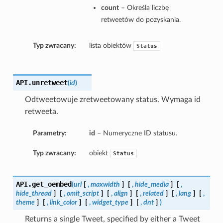
count
– Określa liczbę
retweetów do pozyskania.
Typ zwracany:
lista obiektów
Status
API.
unretweet
(
id
)
Odtweetowuje zretweetowany status. Wymaga id
retweeta.
Parametry:
id
– Numeryczne ID statusu.
Typ zwracany:
obiekt
Status
API.
get_oembed
(
url
[
,
maxwidth
]
[
,
hide_media
]
[
,
hide_thread
]
[
,
omit_script
]
[
,
align
]
[
,
related
]
[
,
lang
]
[
,
theme
]
[
,
link_color
]
[
,
widget_type
]
[
,
dnt
]
)
Returns a single Tweet, specified by either a Tweet