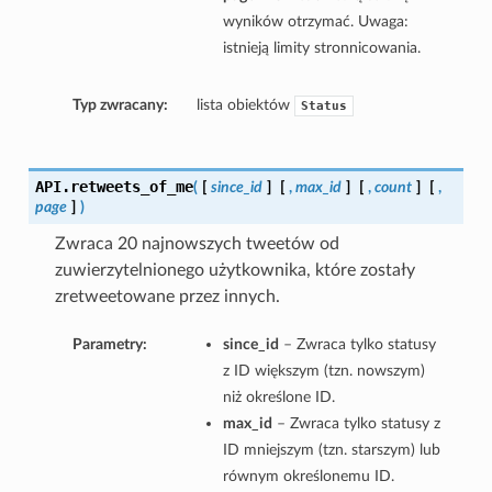
wyników otrzymać. Uwaga:
istnieją limity stronnicowania.
Typ zwracany:
lista obiektów
Status
API.
retweets_of_me
(
[
since_id
]
[
,
max_id
]
[
,
count
]
[
,
page
]
)
Zwraca 20 najnowszych tweetów od
zuwierzytelnionego użytkownika, które zostały
zretweetowane przez innych.
Parametry:
since_id
– Zwraca tylko statusy
z ID większym (tzn. nowszym)
niż określone ID.
max_id
– Zwraca tylko statusy z
ID mniejszym (tzn. starszym) lub
równym określonemu ID.