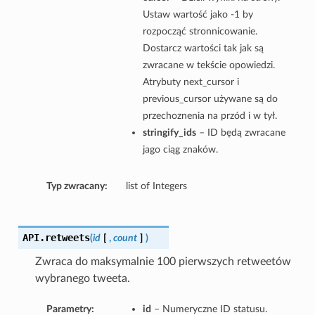
Ustaw wartość jako -1 by
rozpocząć stronnicowanie.
Dostarcz wartości tak jak są
zwracane w tekście opowiedzi.
Atrybuty next_cursor i
previous_cursor używane są do
przechoznenia na przód i w tył.
stringify_ids
– ID będą zwracane
jago ciąg znaków.
Typ zwracany:
list of Integers
API.
retweets
(
id
[
,
count
]
)
Zwraca do maksymalnie 100 pierwszych retweetów
wybranego tweeta.
Parametry:
id
– Numeryczne ID statusu.