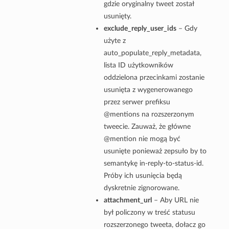
gdzie oryginalny tweet został
usunięty.
exclude_reply_user_ids
– Gdy
użyte z
auto_populate_reply_metadata,
lista ID użytkowników
oddzielona przecinkami zostanie
usunięta z wygenerowanego
przez serwer prefiksu
@mentions na rozszerzonym
tweecie. Zauważ, że główne
@mention nie mogą być
usunięte ponieważ zepsuło by to
semantykę in-reply-to-status-id.
Próby ich usunięcia będą
dyskretnie zignorowane.
attachment_url
– Aby URL nie
był policzony w treść statusu
rozszerzonego tweeta, dołacz go