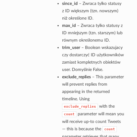
since_id
– Zwraca tylko statusy
z ID większym (tzn. nowszym)
niż określone ID.
max_id
– Zwraca tylko statusy z
ID mniejszym (tzn. starszym) lub
równym określonemu ID.
trim_user
– Boolean wskazujacy
czy dostarczyć ID użytkowników
zamiast kompletnych obiektów
user. Domyślnie False.
exclude_replies
– This parameter
will prevent replies from
appearing in the returned
timeline. Using
with the
exclude_replies
parameter will mean you
count
will receive up-to count Tweets
— this is because the
count
parameter retrieves that many