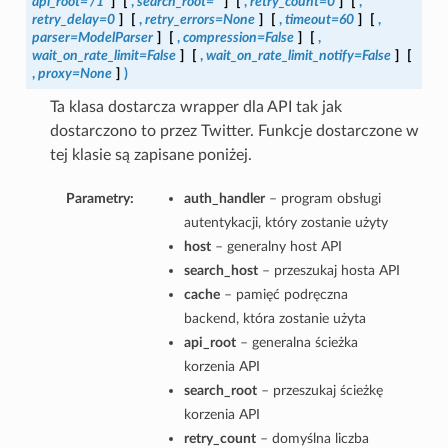
api_root='/1'
]
[
,
search_root=''
]
[
,
retry_count=0
]
[
,
retry_delay=0
]
[
,
retry_errors=None
]
[
,
timeout=60
]
[
,
parser=ModelParser
]
[
,
compression=False
]
[
,
wait_on_rate_limit=False
]
[
,
wait_on_rate_limit_notify=False
]
[
,
proxy=None
]
)
Ta klasa dostarcza wrapper dla API tak jak
dostarczono to przez Twitter. Funkcje dostarczone w
tej klasie są zapisane poniżej.
Parametry:
auth_handler
– program obsługi
autentykacji, który zostanie użyty
host
– generalny host API
search_host
– przeszukaj hosta API
cache
– pamięć podręczna
backend, która zostanie użyta
api_root
– generalna ścieżka
korzenia API
search_root
– przeszukaj ścieżkę
korzenia API
retry_count
– domyślna liczba