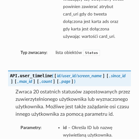
powinien zawierać atrybut
card_uri gdy do tweeta
dołączona jest karta ads oraz
gdy karta jest dołączona
używając wartośći card_uri.
Typ zwracany:
lista obiektów
Status
API.
user_timeline
(
[
id/user_id/screen_name
]
[
,
since_id
]
[
,
max_id
]
[
,
count
]
[
,
page
]
)
Zwraca 20 ostatnich statusów zapostowanych przez
zuwierzytelnionego użytkownika lub wyznaczonego
użytkownika. Możliwe jest także zażądanie osi czasu
innego użytkownika za pomocą parametru id.
Parametry:
id
– Określa ID lub nazwę
wyświetlaną użytkownika.