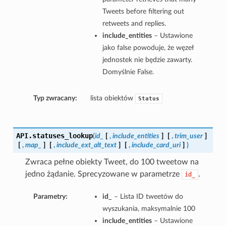
Tweets before filtering out
retweets and replies.
include_entities
– Ustawione
jako false powoduje, że węzeł
jednostek nie będzie zawarty.
Domyślnie False.
Typ zwracany:
lista obiektów
Status
API.
statuses_lookup
(
id_
[
,
include_entities
]
[
,
trim_user
]
[
,
map_
]
[
,
include_ext_alt_text
]
[
,
include_card_uri
]
)
Zwraca pełne obiekty Tweet, do 100 tweetow na
jedno żądanie. Sprecyzowane w parametrze
.
id_
Parametry:
id_
– Lista ID tweetów do
wyszukania, maksymalnie 100
include_entities
– Ustawione