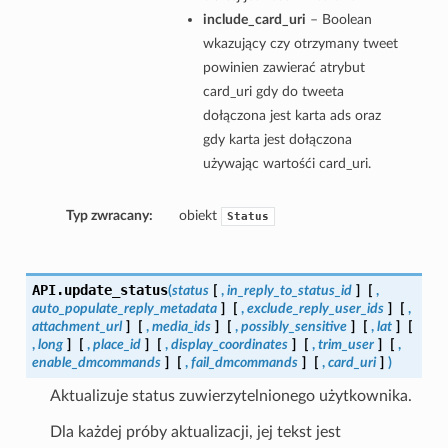
include_card_uri
– Boolean
wkazujący czy otrzymany tweet
powinien zawierać atrybut
card_uri gdy do tweeta
dołączona jest karta ads oraz
gdy karta jest dołączona
używając wartośći card_uri.
Typ zwracany:
obiekt
Status
API.
update_status
(
status
[
,
in_reply_to_status_id
]
[
,
auto_populate_reply_metadata
]
[
,
exclude_reply_user_ids
]
[
,
attachment_url
]
[
,
media_ids
]
[
,
possibly_sensitive
]
[
,
lat
]
[
,
long
]
[
,
place_id
]
[
,
display_coordinates
]
[
,
trim_user
]
[
,
enable_dmcommands
]
[
,
fail_dmcommands
]
[
,
card_uri
]
)
Aktualizuje status zuwierzytelnionego użytkownika.
Dla każdej próby aktualizacji, jej tekst jest