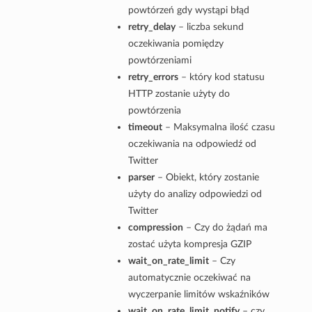
powtórzeń gdy wystąpi błąd
retry_delay
– liczba sekund
oczekiwania pomiędzy
powtórzeniami
retry_errors
– który kod statusu
HTTP zostanie użyty do
powtórzenia
timeout
– Maksymalna ilość czasu
oczekiwania na odpowiedź od
Twitter
parser
– Obiekt, który zostanie
użyty do analizy odpowiedzi od
Twitter
compression
– Czy do żądań ma
zostać użyta kompresja GZIP
wait_on_rate_limit
– Czy
automatycznie oczekiwać na
wyczerpanie limitów wskaźników
wait_on_rate_limit_notify
– czy