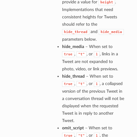
provide a value for
.
height
Implementations that need
consistent heights for Tweets
should refer to the
and
hide_thread
hide_media
parameters below.
hide_media
– When set to
,
, or
, links in a
true
"t"
1
Tweet are not expanded to
photo, video, or link previews.
hide_thread
– When set to
,
, or
, a collapsed
true
"t"
1
version of the previous Tweet in
a conversation thread will not be
displayed when the requested
Tweet is in reply to another
Tweet.
omit_script
– When set to
,
, or
, the
true
"t"
1