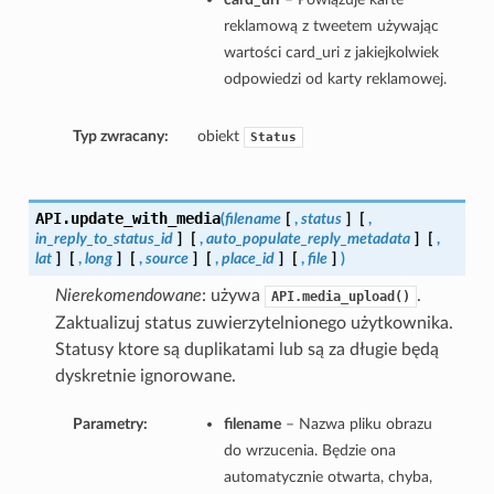
reklamową z tweetem używając
wartości card_uri z jakiejkolwiek
odpowiedzi od karty reklamowej.
Typ zwracany:
obiekt
Status
API.
update_with_media
(
filename
[
,
status
]
[
,
in_reply_to_status_id
]
[
,
auto_populate_reply_metadata
]
[
,
lat
]
[
,
long
]
[
,
source
]
[
,
place_id
]
[
,
file
]
)
Nierekomendowane
: używa
.
API.media_upload()
Zaktualizuj status zuwierzytelnionego użytkownika.
Statusy ktore są duplikatami lub są za długie będą
dyskretnie ignorowane.
Parametry:
filename
– Nazwa pliku obrazu
do wrzucenia. Będzie ona
automatycznie otwarta, chyba,