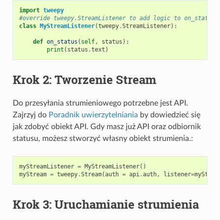
import
tweepy
#override tweepy.StreamListener to add logic to on_status
class
MyStreamListener
(
tweepy
.
StreamListener
):
def
on_status
(
self
,
status
):
print
(
status
.
text
)
Krok 2: Tworzenie
Stream
Do przesyłania strumieniowego potrzebne jest API.
Zajrzyj do
Poradnik uwierzytelniania
by dowiedzieć się
jak zdobyć obiekt API. Gdy masz już API oraz odbiornik
statusu, możesz stworzyć własny obiekt strumienia.:
myStreamListener
=
MyStreamListener
()
myStream
=
tweepy
.
Stream
(
auth
=
api
.
auth
,
listener
=
myStrea
Krok 3: Uruchamianie strumienia