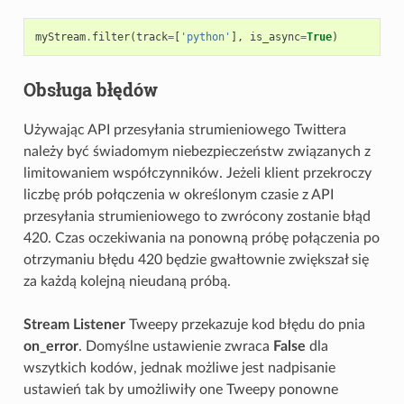
myStream
.
filter
(
track
=
[
'python'
],
is_async
=
True
)
Obsługa błędów
Używając API przesyłania strumieniowego Twittera
należy być świadomym niebezpieczeństw związanych z
limitowaniem współczynników. Jeżeli klient przekroczy
liczbę prób połqczenia w określonym czasie z API
przesyłania strumieniowego to zwrócony zostanie błąd
420. Czas oczekiwania na ponowną próbę połączenia po
otrzymaniu błędu 420 będzie gwałtownie zwiększał się
za każdą kolejną nieudaną próbą.
Stream Listener
Tweepy przekazuje kod błędu do pnia
on_error
. Domyślne ustawienie zwraca
False
dla
wszytkich kodów, jednak możliwe jest nadpisanie
ustawień tak by umożliwiły one Tweepy ponowne