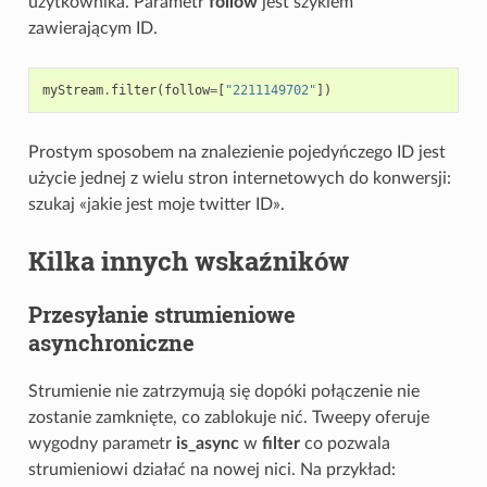
użytkownika. Parametr
follow
jest szykiem
zawierającym ID.
myStream
.
filter
(
follow
=
[
"2211149702"
])
Prostym sposobem na znalezienie pojedyńczego ID jest
użycie jednej z wielu stron internetowych do konwersji:
szukaj «jakie jest moje twitter ID».
Kilka innych wskaźników
Przesyłanie strumieniowe
asynchroniczne
Strumienie nie zatrzymują się dopóki połączenie nie
zostanie zamknięte, co zablokuje nić. Tweepy oferuje
wygodny parametr
is_async
w
filter
co pozwala
strumieniowi działać na nowej nici. Na przykład: