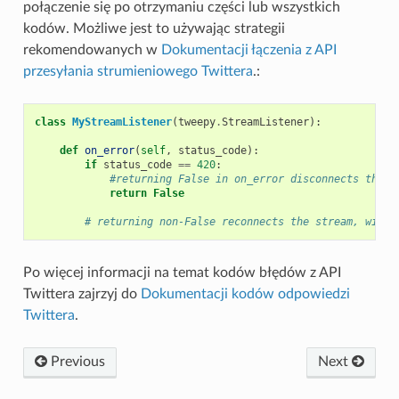
połączenie się po otrzymaniu części lub wszystkich
kodów. Możliwe jest to używając strategii
rekomendowanych w
Dokumentacji łączenia z API
przesyłania strumieniowego Twittera
.:
class
MyStreamListener
(
tweepy
.
StreamListener
):
def
on_error
(
self
,
status_code
):
if
status_code
==
420
:
#returning False in on_error disconnects the s
return
False
# returning non-False reconnects the stream, with 
Po więcej informacji na temat kodów błędów z API
Twittera zajrzyj do
Dokumentacji kodów odpowiedzi
Twittera
.
Previous
Next