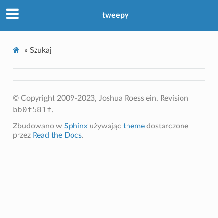
tweepy
»
Szukaj
© Copyright 2009-2023, Joshua Roesslein.
Revision
bb0f581f
.
Zbudowano w
Sphinx
używając
theme
dostarczone
przez
Read the Docs
.