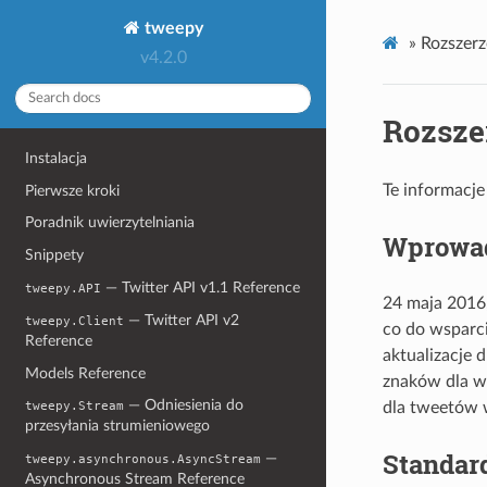
tweepy
»
Rozszer
v4.2.0
Rozsze
Instalacja
Te informacje
Pierwsze kroki
Poradnik uwierzytelniania
Wprowa
Snippety
— Twitter API v1.1 Reference
tweepy.API
24 maja 2016
— Twitter API v2
tweepy.Client
co do wsparci
Reference
aktualizacje 
Models Reference
znaków dla w
— Odniesienia do
dla tweetów 
tweepy.Stream
przesyłania strumieniowego
Standar
—
tweepy.asynchronous.AsyncStream
Asynchronous Stream Reference