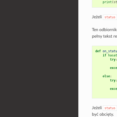
print
(
s
Jeżeli
status
Ten odbiornik
pełny tekst 
def
on_stat
if
hasa
try
exc
else
:
try
exc
Jeżeli
status
być obcięty.