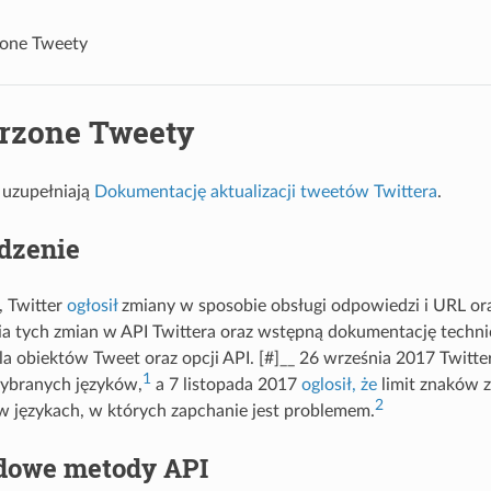
zone Tweety
rzone Tweety
 uzupełniają
Dokumentację aktualizacji tweetów Twittera
.
dzenie
, Twitter
ogłosił
zmiany w sposobie obsługi odpowiedzi i URL or
a tych zmian w API Twittera oraz wstępną dokumentację techni
dla obiektów Tweet oraz opcji API. [#]__ 26 września 2017 Twitte
1
ybranych języków,
a 7 listopada 2017
oglosił, że
limit znaków z
2
w językach, w których zapchanie jest problemem.
dowe metody API