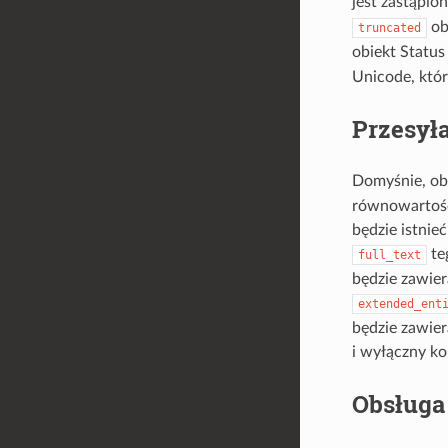
jest zastąpio
ob
truncated
obiekt Status
Unicode, któr
Przesył
Domyśnie, obi
równowartość
będzie istnie
te
full_text
będzie zawier
extended_ent
będzie zawie
i wyłączny ko
Obsługa