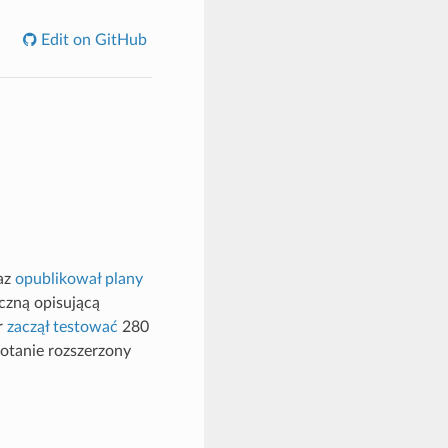
Edit on GitHub
az
opublikował plany
czną opisującą
r
zaczął testować
280
otanie rozszerzony