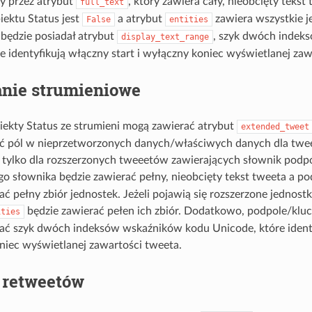
ny przez atrybut
, który zawiera cały, nieobcięty tekst
full_text
iektu Status jest
a atrybut
zawiera wszystkie j
False
entities
 będzie posiadał atrybut
, szyk dwóch indek
display_text_range
e identyfikują włączny start i wyłączny koniec wyświetlanej zaw
anie strumieniowe
ekty Status ze strumieni mogą zawierać atrybut
extended_tweet
 pól w nieprzetworzonych danych/właściwych danych dla tweet
ć tylko dla rozszerzonych tweeetów zawierających słownik podp
go słownika będzie zawierać pełny, nieobcięty tekst tweeta a p
ać pełny zbiór jednostek. Jeżeli pojawią się rozszerzone jednost
będzie zawierać pełen ich zbiór. Dodatkowo, podpole/klu
ities
rać szyk dwóch indeksów wskaźników kodu Unicode, które identy
niec wyświetlanej zawartości tweeta.
 retweetów