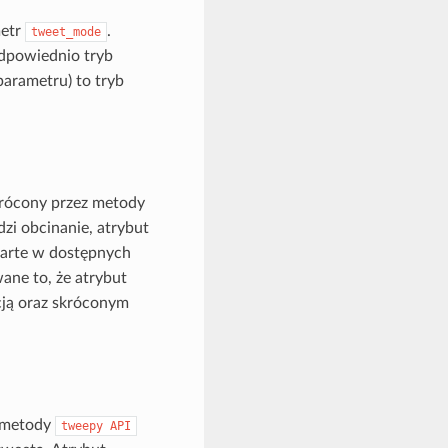
metr
.
tweet_mode
odpowiednio tryb
parametru) to tryb
rócony przez metody
zi obcinanie, atrybut
awarte w dostępnych
ane to, że atrybut
acją oraz skróconym
z metody
tweepy
API