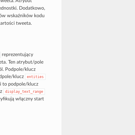
 tweeta. Atrybut
ednostki. Dodatkowo,
sów wskaźników kodu
artości tweeta.
reprezentujący
a. Ten atrybut/pole
ól. Podpole/klucz
odpole/klucz
entities
ki to podpole/klucz
cz
display_text_range
fikują włączny start