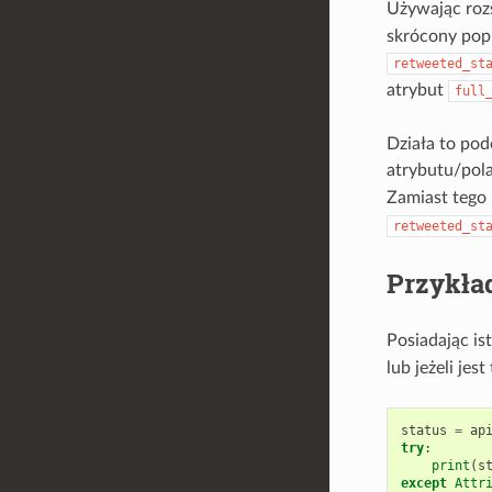
Używając roz
skrócony popr
retweeted_st
atrybut
full
Działa to pod
atrybutu/pol
Zamiast tego
retweeted_st
Przykła
Posiadając is
lub jeżeli je
status
=
ap
try
:
print
(
s
except
Attr