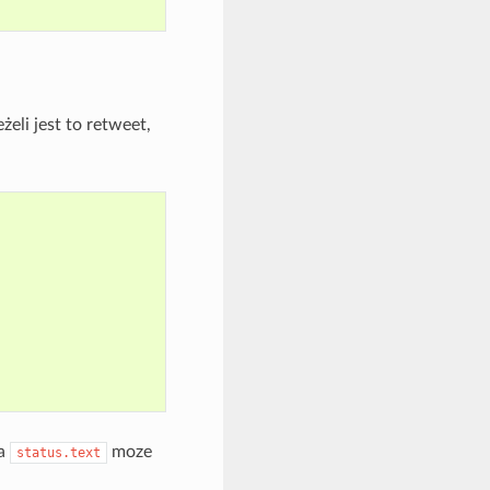
żeli jest to retweet,
a
moze
status.text