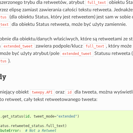
szerzonego trybu dla retweetów, atrybut
obiektu Sta
full_text
zez elipsę zamiast zawierania całości tekstu retweeta. Jednakż
(dla obiektu Status, który jest retweetem) jest sam w sobie
atus
dla obiektu Status retweeta, może być użyty zamiennie.
_text
obnie dla obiektu/danych właściwych, które są retweetami ze s
a
zawiera podpole/klucz
, który może 
extended_tweet
full_text
 może być użyty atrybut/pole
Statusu retweeta (
extended_tweet
).
atus
dy
tniejący obiekt
oraz
dla tweeta, można wyświetli
tweepy.API
id
st to retweet, cały tekst retweetowanego tweeta:
i
.
get_status
(
id
,
tweet_mode
=
"extended"
)
tatus
.
retweeted_status
.
full_text
)
ibuteError
:
# Not a Retweet