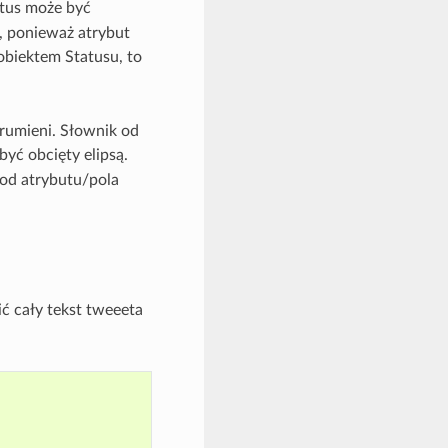
tus może być
e, ponieważ atrybut
 obiektem Statusu, to
trumieni. Słownik od
być obcięty elipsą.
od atrybutu/pola
ć cały tekst tweeeta