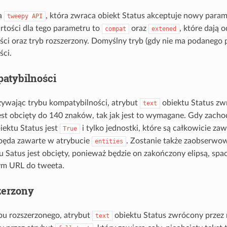
a
, która zwraca obiekt Status akceptuje nowy para
tweepy
API
tości dla tego parametru to
oraz
, które dają 
compat
extened
ci oraz tryb rozszerzony. Domyślny tryb (gdy nie ma podanego 
ści.
atybilności
żywając trybu kompatybilności, atrybut
obiektu Status zw
text
est obcięty do 140 znaków, tak jak jest to wymagane. Gdy zachod
iektu Status jest
i tylko jednostki, które są całkowicie z
True
będa zawarte w atrybucie
. Zostanie także zaobserwow
entities
tu Satus jest obcięty, ponieważ będzie on zakończony elipsą, sp
m URL do tweeta.
zerzony
bu rozszerzonego, atrybut
obiektu Status zwrócony prze
text