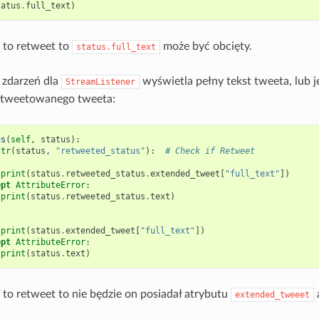
tatus
.
full_text
)
to retweet to
może być obcięty.
status.full_text
 zdarzeń dla
wyświetla pełny tekst tweeta, lub je
StreamListener
retweetowanego tweeta:
us
(
self
,
status
):
ttr
(
status
,
"retweeted_status"
):
# Check if Retweet
:
print
(
status
.
retweeted_status
.
extended_tweet
[
"full_text"
])
ept
AttributeError
:
print
(
status
.
retweeted_status
.
text
)
:
print
(
status
.
extended_tweet
[
"full_text"
])
ept
AttributeError
:
print
(
status
.
text
)
to retweet to nie będzie on posiadał atrybutu
extended_tweeet