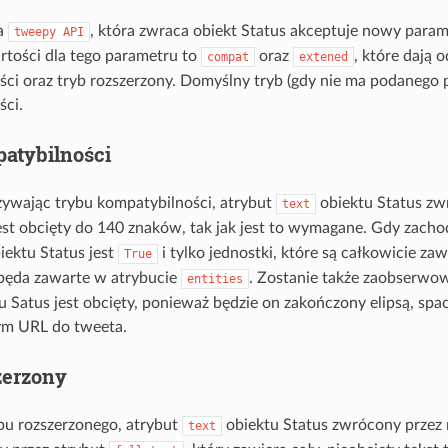
a
, która zwraca obiekt Status akceptuje nowy para
tweepy
API
tości dla tego parametru to
oraz
, które dają 
compat
extened
ci oraz tryb rozszerzony. Domyślny tryb (gdy nie ma podanego 
ści.
atybilności
żywając trybu kompatybilności, atrybut
obiektu Status zw
text
est obcięty do 140 znaków, tak jak jest to wymagane. Gdy zachod
iektu Status jest
i tylko jednostki, które są całkowicie z
True
będa zawarte w atrybucie
. Zostanie także zaobserwow
entities
tu Satus jest obcięty, ponieważ będzie on zakończony elipsą, sp
m URL do tweeta.
zerzony
bu rozszerzonego, atrybut
obiektu Status zwrócony prze
text