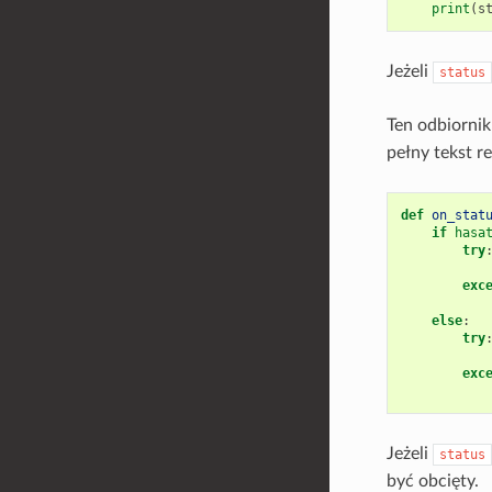
print
(
s
Jeżeli
status
Ten odbiornik
pełny tekst 
def
on_stat
if
hasa
try
exc
else
:
try
exc
Jeżeli
status
być obcięty.