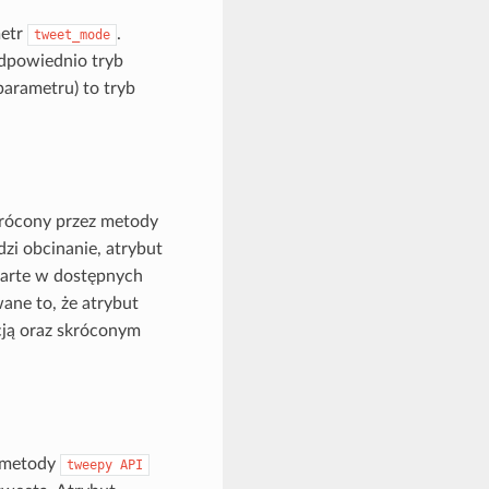
metr
.
tweet_mode
odpowiednio tryb
parametru) to tryb
rócony przez metody
zi obcinanie, atrybut
awarte w dostępnych
ane to, że atrybut
acją oraz skróconym
z metody
tweepy
API