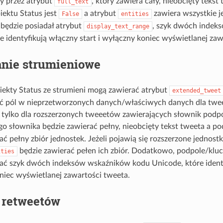
ny przez atrybut
, który zawiera cały, nieobcięty tekst
full_text
iektu Status jest
a atrybut
zawiera wszystkie j
False
entities
 będzie posiadał atrybut
, szyk dwóch indek
display_text_range
e identyfikują włączny start i wyłączny koniec wyświetlanej zaw
anie strumieniowe
ekty Status ze strumieni mogą zawierać atrybut
extended_tweet
 pól w nieprzetworzonych danych/właściwych danych dla tweet
ć tylko dla rozszerzonych tweeetów zawierających słownik podp
go słownika będzie zawierać pełny, nieobcięty tekst tweeta a p
ać pełny zbiór jednostek. Jeżeli pojawią się rozszerzone jednost
będzie zawierać pełen ich zbiór. Dodatkowo, podpole/klu
ities
rać szyk dwóch indeksów wskaźników kodu Unicode, które identy
niec wyświetlanej zawartości tweeta.
 retweetów