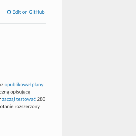
Edit on GitHub
az
opublikował plany
czną opisującą
r
zaczął testować
280
otanie rozszerzony