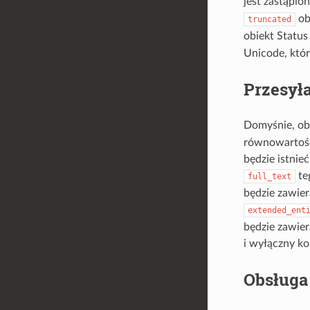
jest zastąpio
ob
truncated
obiekt Status
Unicode, któr
Przesył
Domyśnie, obi
równowartość
będzie istnie
te
full_text
będzie zawier
extended_ent
będzie zawie
i wyłączny ko
Obsługa