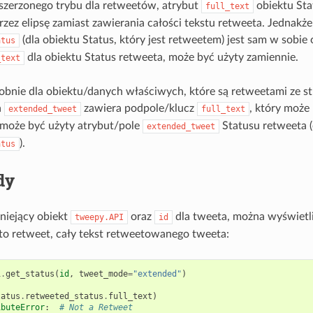
szerzonego trybu dla retweetów, atrybut
obiektu Sta
full_text
zez elipsę zamiast zawierania całości tekstu retweeta. Jednakż
(dla obiektu Status, który jest retweetem) jest sam w sobie
atus
dla obiektu Status retweeta, może być użyty zamiennie.
_text
obnie dla obiektu/danych właściwych, które są retweetami ze s
a
zawiera podpole/klucz
, który może 
extended_tweet
full_text
 może być użyty atrybut/pole
Statusu retweeta (
extended_tweet
).
atus
dy
tniejący obiekt
oraz
dla tweeta, można wyświetli
tweepy.API
id
st to retweet, cały tekst retweetowanego tweeta:
i
.
get_status
(
id
,
tweet_mode
=
"extended"
)
tatus
.
retweeted_status
.
full_text
)
ibuteError
:
# Not a Retweet