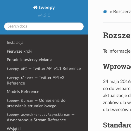
tweepy
»
Rozszer
v4.3.0
Rozsze
Instalacja
Te informacje
Pierwsze kroki
Poradnik uwierzytelniania
Wprowa
— Twitter API v1.1 Reference
tweepy.API
— Twitter API v2
tweepy.Client
24 maja 2016
Reference
co do wsparci
Models Reference
aktualizacje 
— Odniesienia do
tweepy.Stream
znaków dla w
przesyłania strumieniowego
dla tweetów 
—
tweepy.asynchronous.AsyncStream
Asynchronous Stream Reference
Standar
Wyjątki