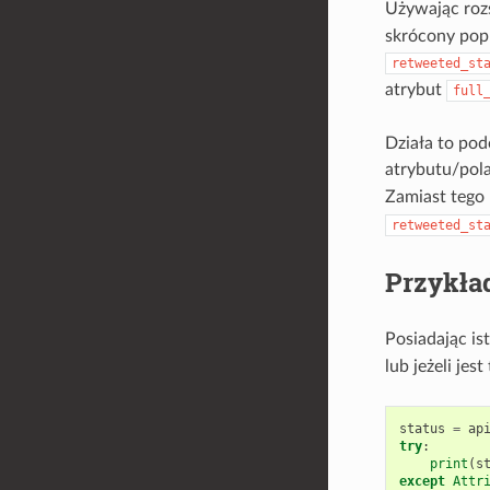
Używając roz
skrócony popr
retweeted_st
atrybut
full
Działa to pod
atrybutu/pol
Zamiast tego
retweeted_st
Przykła
Posiadając is
lub jeżeli je
status
=
ap
try
:
print
(
s
except
Attr