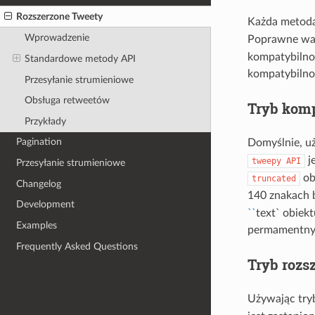
Rozszerzone Tweety
Każda metod
Wprowadzenie
Poprawne war
kompatybilnoś
Standardowe metody API
kompatybilno
Przesyłanie strumieniowe
Obsługa retweetów
Tryb komp
Przykłady
Pagination
Domyślnie, u
j
tweepy
API
Przesyłanie strumieniowe
ob
truncated
Changelog
140 znakach 
Development
``
text` obiek
Examples
permamentny
Frequently Asked Questions
Tryb rozs
Używając try