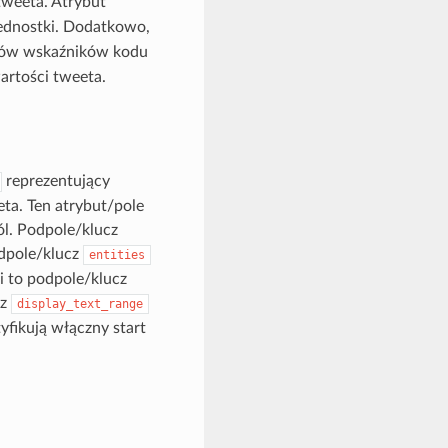
 tweeta. Atrybut
ednostki. Dodatkowo,
sów wskaźników kodu
artości tweeta.
reprezentujący
a. Ten atrybut/pole
ól. Podpole/klucz
odpole/klucz
entities
ki to podpole/klucz
cz
display_text_range
fikują włączny start