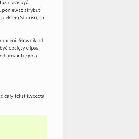
tus może być
e, ponieważ atrybut
 obiektem Statusu, to
trumieni. Słownik od
być obcięty elipsą.
od atrybutu/pola
ć cały tekst tweeeta