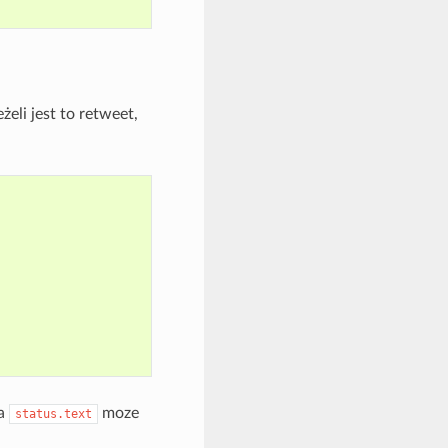
żeli jest to retweet,
a
moze
status.text