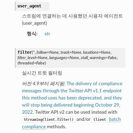
user_agent
스트림에 연결하는 데 사용했던 사용자 에이전트
(user_agent)
형식
str
filter
(
*
,
follow
=
None
,
track
=
None
,
locations
=
None
,
filter_level
=
None
,
languages
=
None
,
stall_warnings
=
False
,
threaded
=
False
)
실시간 트윗 필터링
버전 4.9부터 폐지됨:
The delivery of compliance
messages through the Twitter API v1.1 endpoint
this method uses has been deprecated, and they
will stop being delivered beginning October 29,
2022.
Twitter API v2 can be used instead with
and/or
batch
StreamingClient.filter()
Client
compliance
methods.