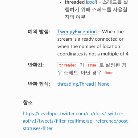
threaded
(
bool
) – 스레드를 실
행하기 위해 스레드를 사용할
지의 여부
예외 발생
TweepyException
– When the
stream is already connected or
when the number of location
coordinates is not a multiple of 4
반환값
가
로 설정된 경
threaded
True
우 스레드, 아닌 경우
None
반환 형식
threading.Thread
|
None
참조
https://developer.twitter.com/en/docs/twitter-
api/v1/tweets/filter-realtime/api-reference/post-
statuses-filter