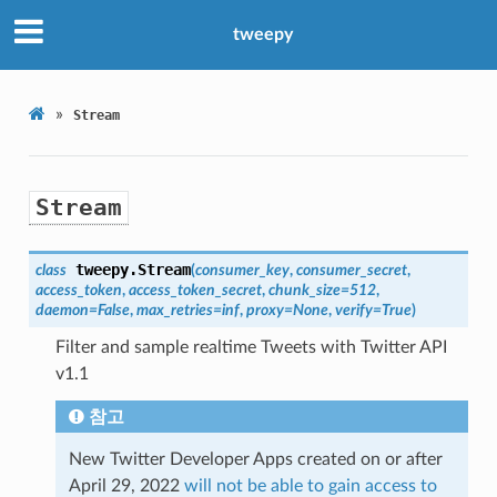
tweepy
»
Stream
Stream
tweepy.
Stream
class
(
consumer_key
,
consumer_secret
,
access_token
,
access_token_secret
,
chunk_size
=
512
,
daemon
=
False
,
max_retries
=
inf
,
proxy
=
None
,
verify
=
True
)
Filter and sample realtime Tweets with Twitter API
v1.1
참고
New Twitter Developer Apps created on or after
April 29, 2022
will not be able to gain access to