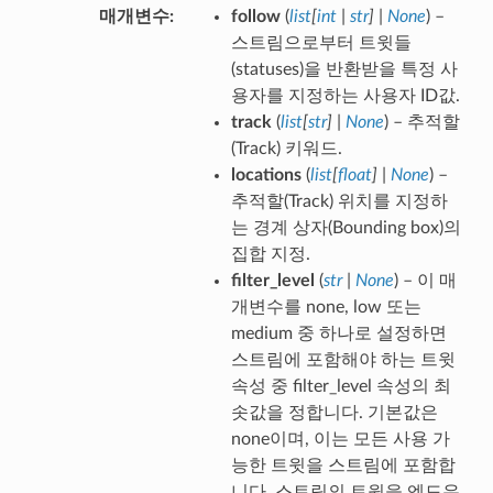
매개변수
follow
(
list
[
int
|
str
]
|
None
) –
스트림으로부터 트윗들
(statuses)을 반환받을 특정 사
용자를 지정하는 사용자 ID값.
track
(
list
[
str
]
|
None
) – 추적할
(Track) 키워드.
locations
(
list
[
float
]
|
None
) –
추적할(Track) 위치를 지정하
는 경계 상자(Bounding box)의
집합 지정.
filter_level
(
str
|
None
) – 이 매
개변수를 none, low 또는
medium 중 하나로 설정하면
스트림에 포함해야 하는 트윗
속성 중 filter_level 속성의 최
솟값을 정합니다. 기본값은
none이며, 이는 모든 사용 가
능한 트윗을 스트림에 포함합
니다. 스트림의 트윗을 엔드유