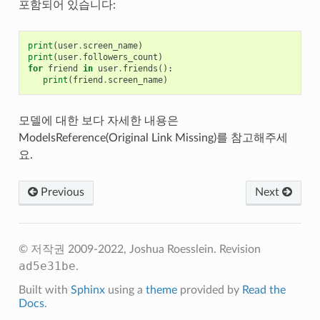
포함되어 있습니다:
print
(
user
.
screen_name
)
print
(
user
.
followers_count
)
for
friend
in
user
.
friends
():
print
(
friend
.
screen_name
)
모델에 대한 보다 자세한 내용은
ModelsReference(Original Link Missing)를 참고해주세
요.
Previous
Next
© 저작권 2009-2022, Joshua Roesslein.
Revision
ad5e31be
.
Built with
Sphinx
using a
theme
provided by
Read the
Docs
.