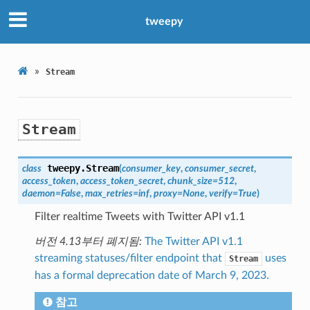
tweepy
»
Stream
Stream
tweepy.
Stream
class
(
consumer_key
,
consumer_secret
,
access_token
,
access_token_secret
,
chunk_size
=
512
,
daemon
=
False
,
max_retries
=
inf
,
proxy
=
None
,
verify
=
True
)
Filter realtime Tweets with Twitter API v1.1
버전 4.13부터 폐지됨:
The Twitter API v1.1
streaming statuses/filter endpoint that
uses
Stream
has a formal deprecation date of March 9, 2023.
참고