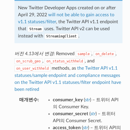
New Twitter Developer Apps created on or after
April 29, 2022
will not be able to gain access to
v1.1 statuses/filter
, the Twitter API v1.1 endpoint
that
uses. Twitter API v2 can be used
Stream
instead with
.
StreamingClient
버전 4.13에서 변경:
Removed
,
,
sample
on_delete
,
, and
on_scrub_geo
on_status_withheld
methods, as
the Twitter API v1.1
on_user_withheld
statuses/sample endpoint and compliance messages
on the Twitter API v1.1 statuses/filter endpoint have
been retired
매개변수
consumer_key
(
str
) – 트위터 API
의 Consumer Key.
consumer_secret
(
str
) – 트위터
API의 Consumer Secret.
access_token
(
str
) – 트위터 API의