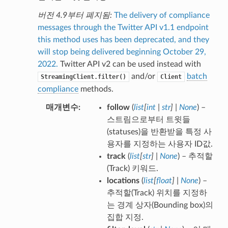
버전 4.9부터 폐지됨:
The delivery of compliance
messages through the Twitter API v1.1 endpoint
this method uses has been deprecated, and they
will stop being delivered beginning October 29,
2022.
Twitter API v2 can be used instead with
and/or
batch
StreamingClient.filter()
Client
compliance
methods.
매개변수
follow
(
list
[
int
|
str
]
|
None
) –
스트림으로부터 트윗들
(statuses)을 반환받을 특정 사
용자를 지정하는 사용자 ID값.
track
(
list
[
str
]
|
None
) – 추적할
(Track) 키워드.
locations
(
list
[
float
]
|
None
) –
추적할(Track) 위치를 지정하
는 경계 상자(Bounding box)의
집합 지정.