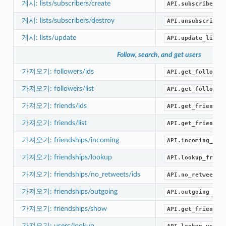
게시: lists/subscribers/create
API.subscribe_li
게시: lists/subscribers/destroy
API.unsubscribe_
게시: lists/update
API.update_list(
Follow, search, and get users
가져오기: followers/ids
API.get_follower
가져오기: followers/list
API.get_follower
가져오기: friends/ids
API.get_friend_i
가져오기: friends/list
API.get_friends(
가져오기: friendships/incoming
API.incoming_fri
가져오기: friendships/lookup
API.lookup_frien
가져오기: friendships/no_retweets/ids
API.no_retweets_
가져오기: friendships/outgoing
API.outgoing_fri
가져오기: friendships/show
API.get_friendsh
가져오기: users/lookup