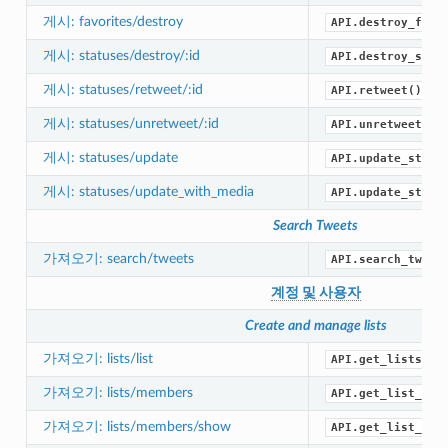
게시: favorites/destroy
API.destroy_favo
게시: statuses/destroy/:id
API.destroy_stat
게시: statuses/retweet/:id
API.retweet()
게시: statuses/unretweet/:id
API.unretweet()
게시: statuses/update
API.update_statu
게시: statuses/update_with_media
API.update_statu
Search Tweets
가져오기: search/tweets
API.search_tweet
계정 및 사용자
Create and manage lists
가져오기: lists/list
API.get_lists()
가져오기: lists/members
API.get_list_mem
가져오기: lists/members/show
API.get_list_mem