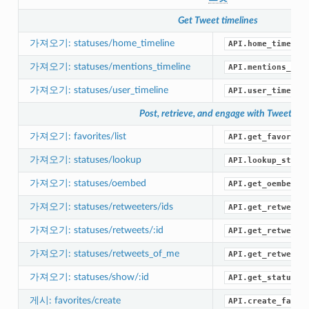
Get Tweet timelines
가져오기: statuses/home_timeline
API.home_timelin
가져오기: statuses/mentions_timeline
API.mentions_tim
가져오기: statuses/user_timeline
API.user_timelin
Post, retrieve, and engage with Tweets
가져오기: favorites/list
API.get_favorite
가져오기: statuses/lookup
API.lookup_statu
가져오기: statuses/oembed
API.get_oembed()
가져오기: statuses/retweeters/ids
API.get_retweete
가져오기: statuses/retweets/:id
API.get_retweets
가져오기: statuses/retweets_of_me
API.get_retweets
가져오기: statuses/show/:id
API.get_status()
게시: favorites/create
API.create_favor