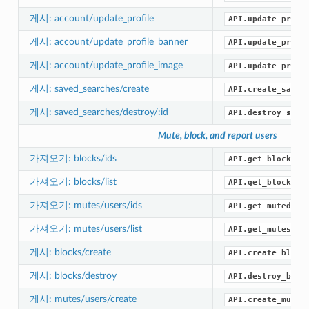
게시: account/update_profile
API.update_profi
게시: account/update_profile_banner
API.update_profi
게시: account/update_profile_image
API.update_profi
게시: saved_searches/create
API.create_saved
게시: saved_searches/destroy/:id
API.destroy_save
Mute, block, and report users
가져오기: blocks/ids
API.get_blocked_
가져오기: blocks/list
API.get_blocks()
가져오기: mutes/users/ids
API.get_muted_id
가져오기: mutes/users/list
API.get_mutes()
게시: blocks/create
API.create_block
게시: blocks/destroy
API.destroy_bloc
게시: mutes/users/create
API.create_mute(