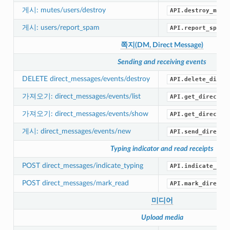
게시: mutes/users/destroy
API.destroy_mute
게시: users/report_spam
API.report_spam(
쪽지(DM, Direct Message)
Sending and receiving events
DELETE direct_messages/events/destroy
API.delete_direc
가져오기: direct_messages/events/list
API.get_direct_m
가져오기: direct_messages/events/show
API.get_direct_m
게시: direct_messages/events/new
API.send_direct_
Typing indicator and read receipts
POST direct_messages/indicate_typing
API.indicate_dir
POST direct_messages/mark_read
API.mark_direct_
미디어
Upload media