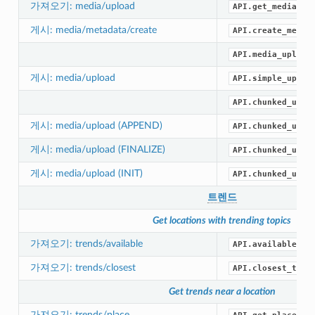
가져오기: media/upload
API.get_media_up
게시: media/metadata/create
API.create_media
API.media_upload
게시: media/upload
API.simple_uploa
API.chunked_uplo
게시: media/upload (APPEND)
API.chunked_uplo
게시: media/upload (FINALIZE)
API.chunked_uplo
게시: media/upload (INIT)
API.chunked_uplo
트렌드
Get locations with trending topics
가져오기: trends/available
API.available_tr
가져오기: trends/closest
API.closest_tren
Get trends near a location
가져오기: trends/place