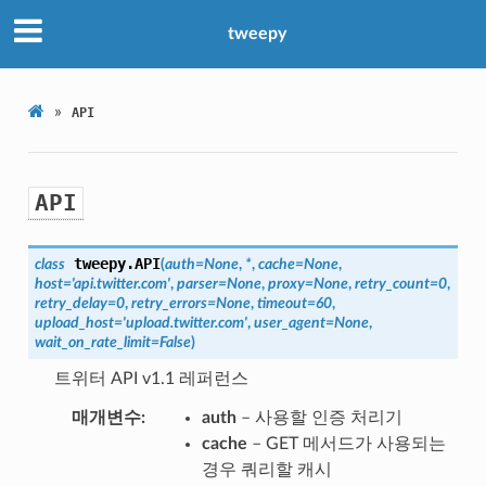
tweepy
»
API
API
tweepy.
API
class
(
auth
=
None
,
*
,
cache
=
None
,
host
=
'api.twitter.com'
,
parser
=
None
,
proxy
=
None
,
retry_count
=
0
,
retry_delay
=
0
,
retry_errors
=
None
,
timeout
=
60
,
upload_host
=
'upload.twitter.com'
,
user_agent
=
None
,
wait_on_rate_limit
=
False
)
트위터 API v1.1 레퍼런스
매개변수
auth
– 사용할 인증 처리기
cache
– GET 메서드가 사용되는
경우 쿼리할 캐시