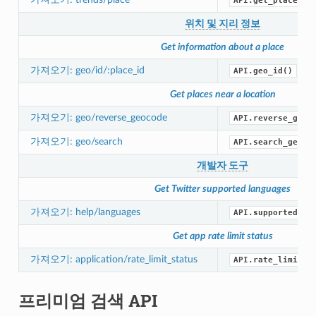
API.get_place_tr
위치 및 지리 정보
Get information about a place
가져오기: geo/id/:place_id
API.geo_id()
Get places near a location
가져오기: geo/reverse_geocode
API.reverse_geoc
가져오기: geo/search
API.search_geo()
개발자 도구
Get Twitter supported languages
가져오기: help/languages
API.supported_la
Get app rate limit status
가져오기: application/rate_limit_status
API.rate_limit_s
프리미엄 검색 API