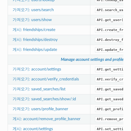
API.lookup_users
가져오기: users/search
API.search_users
가져오기: users/show
API.get_user()
게시: friendships/create
API.create_frien
게시: friendships/destroy
API.destroy_frie
게시: friendships/update
API.update_frien
Manage account settings and profile
가져오기: account/settings
API.get_settings
가져오기: account/verify_credentials
API.verify_crede
가져오기: saved_searches/list
API.get_saved_se
가져오기: saved_searches/show/:id
API.get_saved_se
가져오기: users/profile_banner
API.get_profile_
게시: account/remove_profile_banner
API.remove_profi
게시: account/settings
API.set_settings