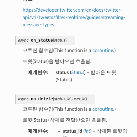
https://developer.twitter.com/en/docs/twitter-
api/v1/tweets/filter-realtime/guides/streaming-
message-types
on_status
async
(
status
)
코루틴 함수임(This function is a
coroutine
.)
트윗(Status)을 받아오면 호출됨.
매개변수
status
(
Status
) – 받아온 트윗
(Status)
on_delete
async
(
status_id
,
user_id
)
코루틴 함수임(This function is a
coroutine
.)
트윗(Status) 삭제를 전달받으면 호출됨.
매개변수
status_id
(
int
) – 삭제된 트윗의