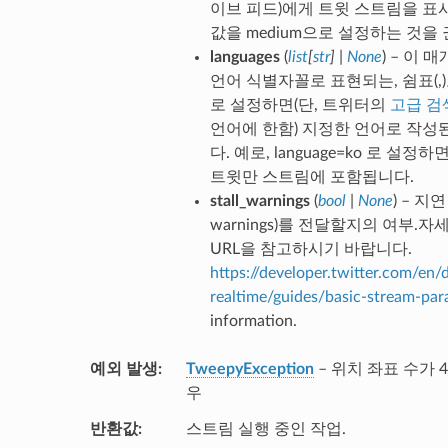
이브 피드)에게 트윗 스트림을 표시
값을 medium으로 설정하는 것을
languages
(
list
[
str
]
|
None
) – 이
언어 식별자꼴로 표현되는, 쉼표(,
로 설정하면(단, 트위터의
고급 검
언어에 한함) 지정한 언어로 작성
다. 예로, language=ko 로 설
트윗만 스트림에 포함됩니다.
stall_warnings
(
bool
|
None
) – 지연
warnings)를 전달할지의 여부.
URL을 참고하시기 바랍니다.
https://developer.twitter.com/en/
realtime/guides/basic-stream-par
information.
예외 발생
TweepyException
– 위치 좌표 수가 
우
반환값
스트림 실행 중인 작업.