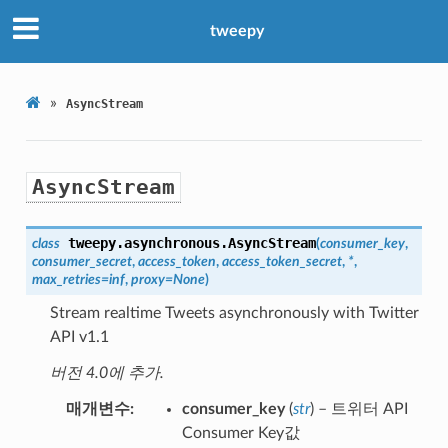
tweepy
»
AsyncStream
AsyncStream
tweepy.asynchronous.
AsyncStream
class
(
consumer_key
,
consumer_secret
,
access_token
,
access_token_secret
,
*
,
max_retries
=
inf
,
proxy
=
None
)
Stream realtime Tweets asynchronously with Twitter
API v1.1
버전 4.0에 추가.
매개변수
consumer_key
(
str
) – 트위터 API
Consumer Key값