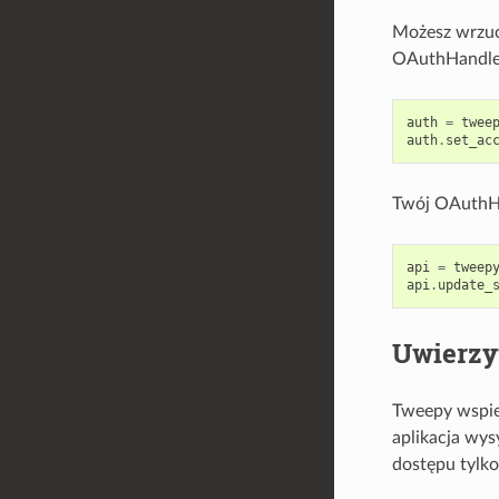
Możesz wrzuci
OAuthHandler
auth
=
twee
auth
.
set_ac
Twój OAuthHa
api
=
tweep
api
.
update_
Uwierzy
Tweepy wspier
aplikacja wys
dostępu tylk