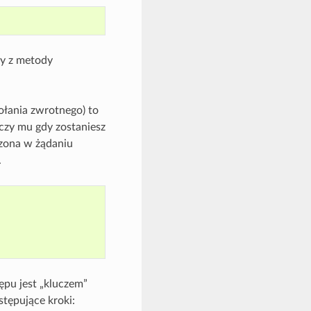
ny z metody
ołania zwrotnego) to
rczy mu gdy zostaniesz
czona w żądaniu
.
ępu jest „kluczem”
stępujące kroki: