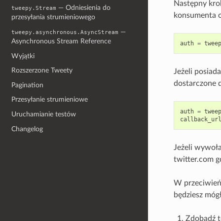
Następny krok
— Odniesienia do
tweepy.Stream
konsumenta or
przesyłania strumieniowego
—
tweepy.asynchronous.AsyncStream
Asynchronous Stream Reference
auth
=
twee
Wyjątki
Rozszerzone Tweety
Jeżeli posiad
dostarczone d
Pagination
Przesyłanie strumieniowe
auth
=
twee
Uruchamianie testów
callback_ur
Changelog
Jeżeli wywoła
twitter.com g
W przeciwień
będziesz mógł
Zdobądź t