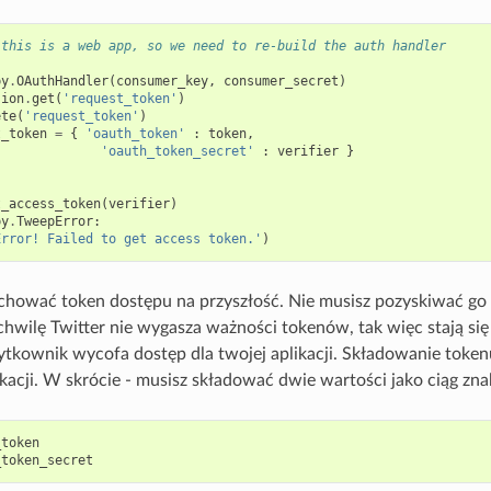
 this is a web app, so we need to re-build the auth handler
py
.
OAuthHandler
(
consumer_key
,
consumer_secret
)
sion
.
get
(
'request_token'
)
ete
(
'request_token'
)
t_token
=
{
'oauth_token'
:
token
,
'oauth_token_secret'
:
verifier
}
t_access_token
(
verifier
)
py
.
TweepError
:
Error! Failed to get access token.'
)
achować token dostępu na przyszłość. Nie musisz pozyskiwać g
chwilę Twitter nie wygasza ważności tokenów, tak więc stają si
tkownik wycofa dostęp dla twojej aplikacji. Składowanie tokenu
ikacji. W skrócie - musisz składować dwie wartości jako ciąg znak
_token
_token_secret