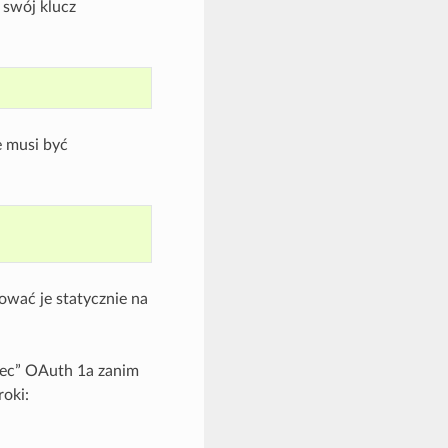
 swój klucz
e musi być
ować je statycznie na
iec” OAuth 1a zanim
oki: