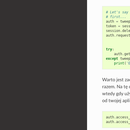
# Let's say
# first...
auth
=
twee
token
=
ses
session
.
del
auth
.
reques
try
:
auth
.
ge
except
twee
print
(
'
Warto jest z
razem. Na tę 
wtedy gdy uży
od twojej apl
auth
.
access
auth
.
access