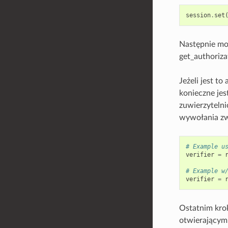
session
.
set
Następnie mo
get_authorizat
Jeżeli jest t
konieczne jes
zuwierzytelni
wywołania zw
# Example u
verifier
=
# Example w
verifier
=
Ostatnim krok
otwierającym 