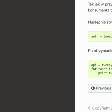
Tak jak w prz
konsumenta o
Następnie stw
auth
=
twee
Po otrzymani
api
=
tweep
for
tweet
i
print
(
t
Previous
© Copyright 