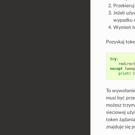
Przekieruj
Jeżeli uż
wypadku u
Wymień to
Pozyskaj toke
try
:
redirec
except
twee
print
(
'
To wywołanie 
musi być prze
możesz trzyma
sieciowej uży
token żądani
znajduje się 