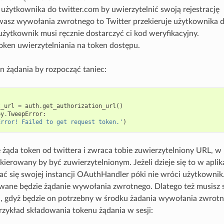
 użytkownika do twitter.com by uwierzytelnić swoją rejestrację
ywasz wywołania zwrotnego to Twitter przekieruje użytkownika 
żytkownik musi ręcznie dostarczyć ci kod weryfikacyjny.
ken uwierzytelniania na token dostępu.
n żądania by rozpocząć taniec:
t_url
=
auth
.
get_authorization_url
()
py
.
TweepError
:
Error! Failed to get request token.'
)
żąda token od twittera i zwraca tobie zuwierzytelniony URL, 
kierowany by być zuwierzytelnionym. Jeżeli dzieje się to w apli
ć się swojej instancji OAuthHandler póki nie wróci użytkownik.
wane będzie żądanie wywołania zwrotnego. Dlatego też musisz 
a, gdyż będzie on potrzebny w środku żadania wywołania zwrotn
przykład składowania tokenu żądania w sesji: