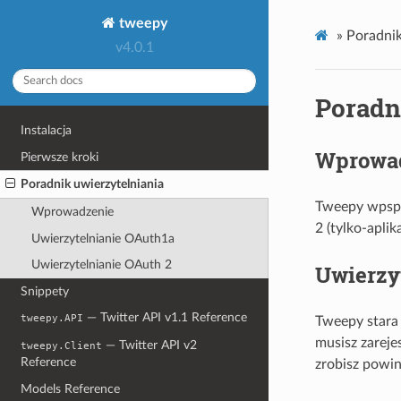
tweepy
»
Poradnik
v4.0.1
Poradn
Instalacja
Wprowa
Pierwsze kroki
Poradnik uwierzytelniania
Tweepy wpspi
Wprowadzenie
2 (tylko-apli
Uwierzytelnianie OAuth1a
Uwierzytelnianie OAuth 2
Uwierzy
Snippety
— Twitter API v1.1 Reference
tweepy.API
Tweepy stara 
musisz zareje
— Twitter API v2
tweepy.Client
Reference
zrobisz powin
Models Reference