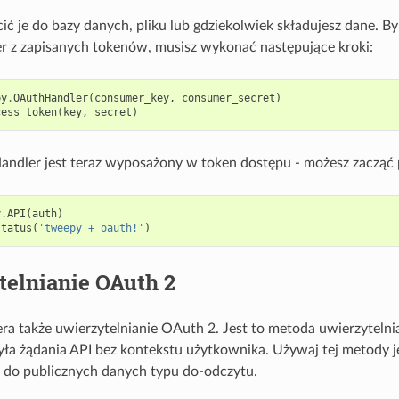
ć je do bazy danych, pliku lub gdziekolwiek składujesz dane.
 z zapisanych tokenów, musisz wykonać następujące kroki:
py
.
OAuthHandler
(
consumer_key
,
consumer_secret
)
cess_token
(
key
,
secret
)
ndler jest teraz wyposażony w token dostępu - możesz zacząć 
y
.
API
(
auth
)
status
(
'tweepy + oauth!'
)
telnianie OAuth 2
a także uwierzytelnianie OAuth 2. Jest to metoda uwierzytelnia
yła żądania API bez kontekstu użytkownika. Używaj tej metody je
o do publicznych danych typu do-odczytu.