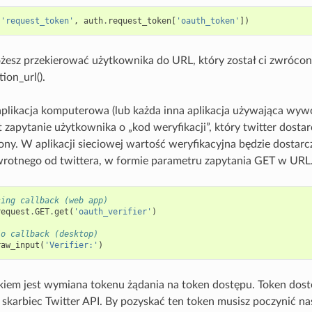
(
'request_token'
,
auth
.
request_token
[
'oauth_token'
])
żesz przekierować użytkownika do URL, który został ci zwróco
ion_url().
o aplikacja komputerowa (lub każda inna aplikacja używająca wyw
t zapytanie użytkownika o „kod weryfikacji”, który twitter dosta
ony. W aplikacji sieciowej wartość weryfikacyjna będzie dostar
rotnego od twittera, w formie parametru zapytania GET w URL
sing callback (web app)
request
.
GET
.
get
(
'oauth_verifier'
)
/o callback (desktop)
raw_input
(
'Verifier:'
)
iem jest wymiana tokenu żądania na token dostępu. Token dost
skarbiec Twitter API. By pozyskać ten token musisz poczynić na