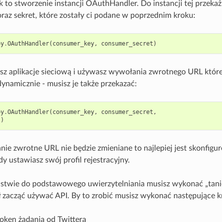
 to stworzenie instancji OAuthHandler. Do instancji tej przekaż
az sekret, które zostały ci podane w poprzednim kroku:
py
.
OAuthHandler
(
consumer_key
,
consumer_secret
)
asz aplikacje sieciową i używasz wywołania zwrotnego URL któr
ynamicznie - musisz je także przekazać:
py
.
OAuthHandler
(
consumer_key
,
consumer_secret
,
l
)
nie zwrotne URL nie będzie zmieniane to najlepiej jest skonfigur
dy ustawiasz swój profil rejestracyjny.
stwie do podstawowego uwierzytelniania musisz wykonać „tan
 zacząć używać API. By to zrobić musisz wykonać następujące kr
oken żądania od Twittera