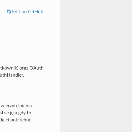
Edit on GitHub
ytkownik) oraz OAuth
AuthHandler.
uwierzytelniania
strację a gdy to
dą ci potrzebne.