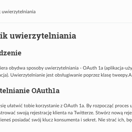
 uwierzytelniania
ik uwierzytelniania
dzenie
era obydwa sposoby uwierzytelniania - OAuth 1a (aplikacja-uż
kacja). Uwierzytelnianie jest obsługiwanie poprzez klasę tweepy.
telnianie OAuth1a
się ułatwić tobie korzystanie z OAuth 1a. By rozpocząć proces 
strować swoją rejestrację klienta na Twitterze. Stwórz nową reje
ieneś posiadać swój klucz konsumenta i sekret. Nie strać ich, bę