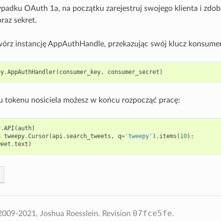
ypadku OAuth 1a, na początku zarejestruj swojego klienta i zdob
raz sekret.
órz instancję AppAuthHandle, przekazując swój klucz konsumen
py
.
AppAuthHandler
(
consumer_key
,
consumer_secret
)
u tokenu nosiciela możesz w końcu rozpocząć pracę:
y
.
API
(
auth
)
n
tweepy
.
Cursor
(
api
.
search_tweets
,
q
=
'tweepy'
)
.
items
(
10
):
weet
.
text
)
07fce5fe
2009-2021, Joshua Roesslein.
Revision
.