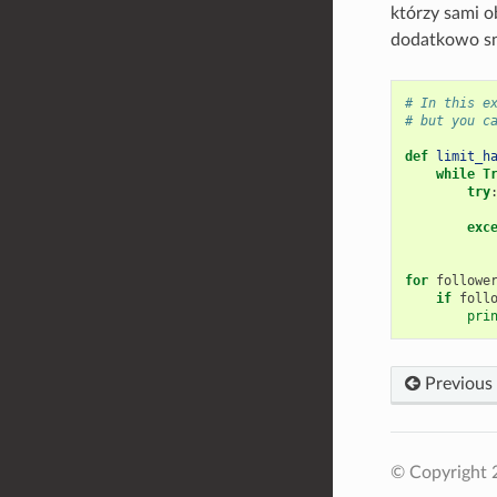
którzy sami o
dodatkowo sni
# In this e
# but you c
def
limit_h
while
T
try
exc
for
followe
if
foll
pri
Previous
© Copyright 