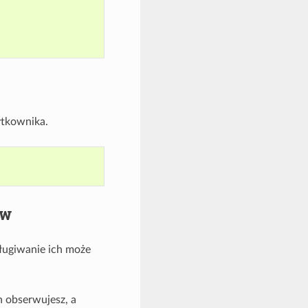
ytkownika.
ów
sługiwanie ich może
h obserwujesz, a