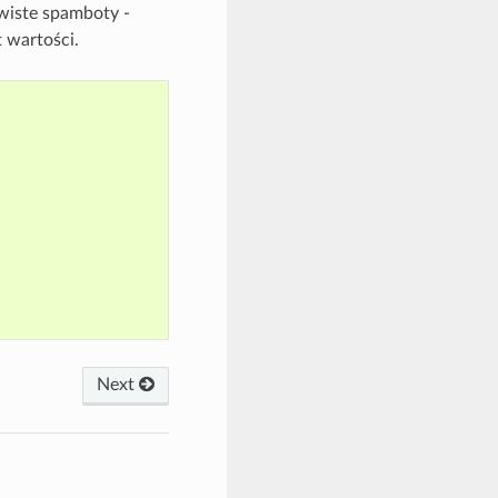
wiste spamboty -
 wartości.
Next