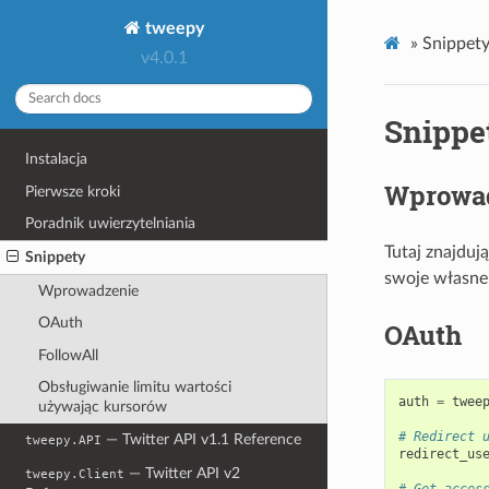
tweepy
»
Snippet
v4.0.1
Snippe
Instalacja
Wprowa
Pierwsze kroki
Poradnik uwierzytelniania
Tutaj znajduj
Snippety
swoje własne 
Wprowadzenie
OAuth
OAuth
FollowAll
Obsługiwanie limitu wartości
auth
=
twee
używając kursorów
# Redirect 
— Twitter API v1.1 Reference
tweepy.API
redirect_us
— Twitter API v2
tweepy.Client
# Get acces