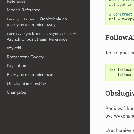
Reference
auth
.
get_ac
Models Reference
# Construct
— Odniesienia do
api
=
tweep
tweepy.Stream
przesyłania strumieniowego
—
tweepy.asynchronous.AsyncStream
FollowA
Asynchronous Stream Reference
Wyjątki
Ten snippet 
Rozszerzone Tweety
Pagination
for
followe
Przesyłanie strumieniowe
followe
Uruchamianie testów
Obsługi
Changelog
Ponieważ kur
być wykonane 
Uruchomienie 