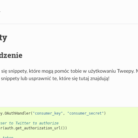
y
ty
dzenie
ą się snippety, które mogą pomóc tobie w użytkowaniu Tweepy.
snippety lub usprawnić te, które się tutaj znajdują!
py
.
OAuthHandler
(
"consumer_key"
,
"consumer_secret"
)
user to Twitter to authorize
er
(
auth
.
get_authorization_url
())
s token