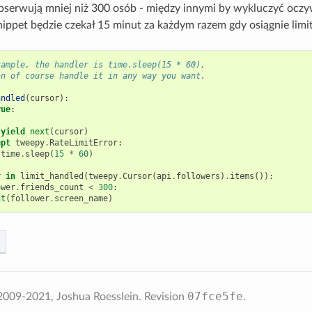
bserwują mniej niż 300 osób - między innymi by wykluczyć oczy
ppet będzie czekał 15 minut za każdym razem gdy osiągnie limit
xample, the handler is time.sleep(15 * 60),
an of course handle it in any way you want.
andled
(
cursor
):
rue
:
:
yield
next
(
cursor
)
ept
tweepy
.
RateLimitError
:
time
.
sleep
(
15
*
60
)
r
in
limit_handled
(
tweepy
.
Cursor
(
api
.
followers
)
.
items
()):
ower
.
friends_count
<
300
:
nt
(
follower
.
screen_name
)
07fce5fe
2009-2021, Joshua Roesslein.
Revision
.