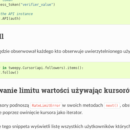
cess_token
(
"verifier_value"
)
 the API instance
y
.
API
(
auth
)
ll
będzie obserwował każdego kto obserwuje uwierzytelnionego uż
r
in
tweepy
.
Cursor
(
api
.
followers
)
.
items
():
r
.
follow
()
wanie limitu wartości używając kursor
sory podnoszą
w swoich metodach
, ob
RateLimitError
next()
poprzez owinięcie kursora jako iterator.
tego snippeta wyświetli listę wszystkich użytkowników któryc