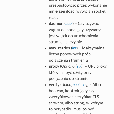
przepustowość przez wykonanie
mniejszej ilości wywołań socket
read.
daemon
(
bool
) – Czy używać
wątku demona, gdy używany
jest wątek do uruchomienia
strumienia, czy nie
max_retries
(
int
) – Maksymalna
liczba ponownych prób
połączenia strumienia
proxy
(
Optional
[
str
]
) – URL proxy,
który ma być użyty przy
połączeniu do strumienia
verify
(
Union
[
bool
,
str
]
) – Albo
boolean, kontrolujący czy
zweryfikować certyfikat TLS
serwera, albo string, w którym
to przypadku musi to być