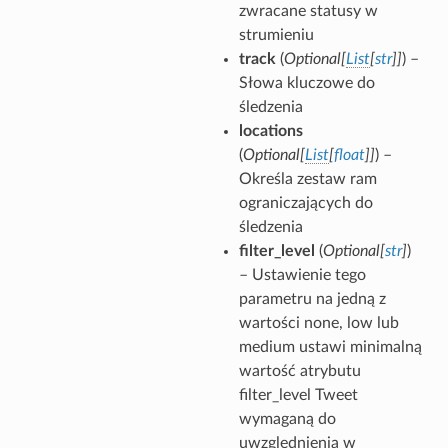
zwracane statusy w
strumieniu
track
(
Optional
[
List
[
str
]
]
) –
Słowa kluczowe do
śledzenia
locations
(
Optional
[
List
[
float
]
]
) –
Określa zestaw ram
ograniczających do
śledzenia
filter_level
(
Optional
[
str
]
)
– Ustawienie tego
parametru na jedną z
wartości none, low lub
medium ustawi minimalną
wartość atrybutu
filter_level Tweet
wymaganą do
uwzględnienia w