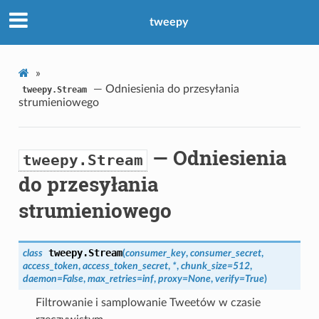
tweepy
»
— Odniesienia do przesyłania
tweepy.Stream
strumieniowego
— Odniesienia
tweepy.Stream
do przesyłania
strumieniowego
tweepy.
Stream
class
(
consumer_key
,
consumer_secret
,
access_token
,
access_token_secret
,
*
,
chunk_size
=
512
,
daemon
=
False
,
max_retries
=
inf
,
proxy
=
None
,
verify
=
True
)
Filtrowanie i samplowanie Tweetów w czasie