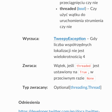
przeciągnięciu czy nie
threaded
(
bool
) – Czy
użyć wątku do
uruchomienia strumienia
czy nie
Wyrzuca
TweepyException
– Gdy
liczba współrzędnych
lokalizacji nie jest
wielokrotnością 4
Zwraca
Wątek, jeśli
jest
threaded
ustawiony na
, w
True
przeciwnym razie
None
Typ zwracany
Optional[
threading.Thread
]
Odniesienia
https://developer.twitter.com/en/docs/twitter-