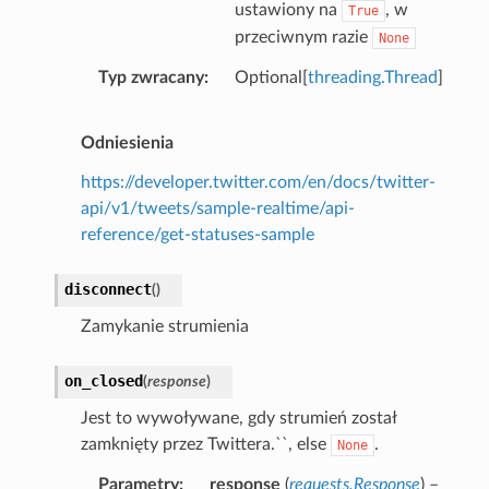
ustawiony na
, w
True
przeciwnym razie
None
Typ zwracany
Optional[
threading.Thread
]
Odniesienia
https://developer.twitter.com/en/docs/twitter-
api/v1/tweets/sample-realtime/api-
reference/get-statuses-sample
disconnect
(
)
Zamykanie strumienia
on_closed
(
response
)
Jest to wywoływane, gdy strumień został
zamknięty przez Twittera.``, else
.
None
Parametry
response
(
requests.Response
) –