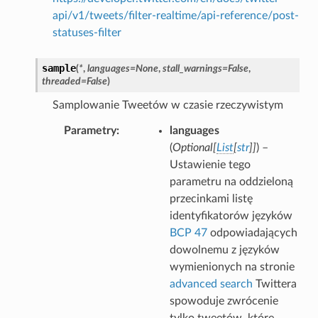
api/v1/tweets/filter-realtime/api-reference/post-
statuses-filter
sample
(
*
,
languages
=
None
,
stall_warnings
=
False
,
threaded
=
False
)
Samplowanie Tweetów w czasie rzeczywistym
Parametry
languages
(
Optional
[
List
[
str
]
]
) –
Ustawienie tego
parametru na oddzieloną
przecinkami listę
identyfikatorów języków
BCP 47
odpowiadających
dowolnemu z języków
wymienionych na stronie
advanced search
Twittera
spowoduje zwrócenie
tylko tweetów, które