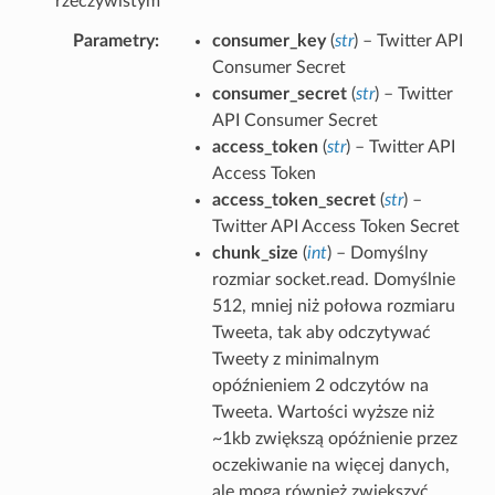
rzeczywistym
Parametry
consumer_key
(
str
) – Twitter API
Consumer Secret
consumer_secret
(
str
) – Twitter
API Consumer Secret
access_token
(
str
) – Twitter API
Access Token
access_token_secret
(
str
) –
Twitter API Access Token Secret
chunk_size
(
int
) – Domyślny
rozmiar socket.read. Domyślnie
512, mniej niż połowa rozmiaru
Tweeta, tak aby odczytywać
Tweety z minimalnym
opóźnieniem 2 odczytów na
Tweeta. Wartości wyższe niż
~1kb zwiększą opóźnienie przez
oczekiwanie na więcej danych,
ale mogą również zwiększyć