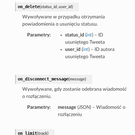
on_delete
(
status_id
,
user_id
)
Wywoływane w przypadku otrzymania
powiadomienia o usunięciu statusu.
Parametry
status_id
(
int
) – ID
usuniętego Tweeta
user_id
(
int
) – ID autora
usuniętego Tweeta
on_disconnect_message
(
message
)
Wywoływane, gdy zostanie odebrana wiadomość
o rozłączeniu.
Parametry
message
(
JSON
) – Wiadomość o
rozłączeniu
on_limit
(
track
)