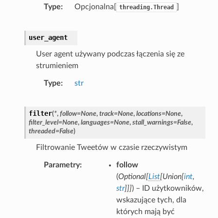
Type
Opcjonalna[
]
threading.Thread
user_agent
User agent używany podczas łączenia się ze
strumieniem
Type
str
filter
(
*
,
follow
=
None
,
track
=
None
,
locations
=
None
,
filter_level
=
None
,
languages
=
None
,
stall_warnings
=
False
,
threaded
=
False
)
Filtrowanie Tweetów w czasie rzeczywistym
Parametry
follow
(
Optional
[
List
[
Union
[
int
,
str
]
]
]
) – ID użytkowników,
wskazujące tych, dla
których mają być