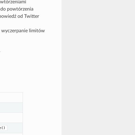
owtórzeniami
 do powtórzenia
powiedź od Twitter
 wyczerpanie limitów
r
e()