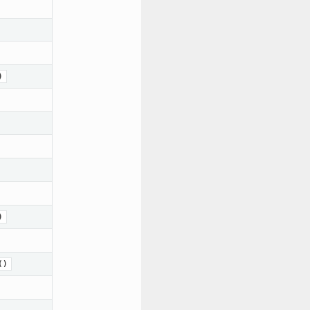
)
)
()