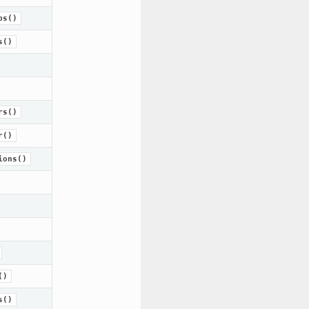
ps()
s()
rs()
r()
ions()
()
s()