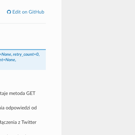
Edit on GitHub
=
None
,
retry_count
=
0
,
nt
=
None
,
staje metoda GET
nia odpowiedzi od
łączenia z Twitter