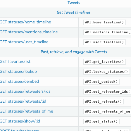
Tweets
Get Tweet timelines
GET statuses/home_timeline
API.home_timeline()
GET statuses/mentions_timeline
API.mentions_timeline(
GET statuses/user_timeline
API.user_timeline()
Post, retrieve, and engage with Tweets
GET favorites/list
API.get_favorites()
GET statuses/lookup
API.lookup_statuses()
GET statuses/oembed
API.get_oembed()
GET statuses/retweeters/ids
API.get_retweeter_ids(
GET statuses/retweets/:id
API.get_retweets()
GET statuses/retweets_of_me
API.get_retweets_of_me
GET statuses/show/:id
API.get_status()