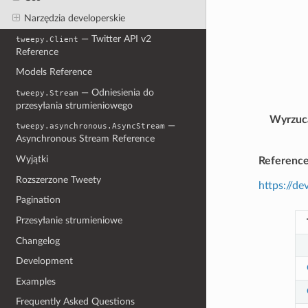
Narzędzia developerskie
— Twitter API v2
tweepy.Client
Reference
Models Reference
— Odniesienia do
tweepy.Stream
przesyłania strumieniowego
Wyrzuc
—
tweepy.asynchronous.AsyncStream
Asynchronous Stream Reference
Wyjątki
Referenc
Rozszerzone Tweety
https://de
Pagination
Przesyłanie strumieniowe
Changelog
Development
Examples
Frequently Asked Questions