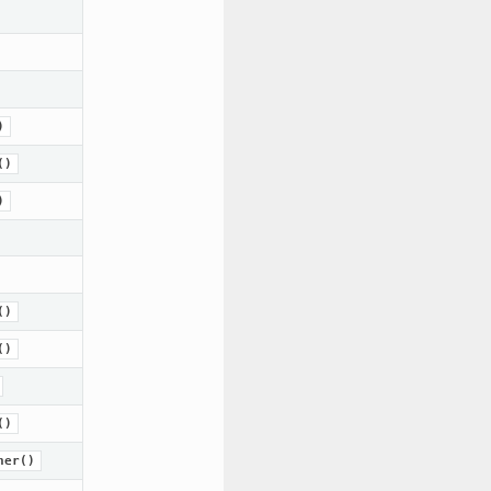
)
()
)
()
()
()
ner()