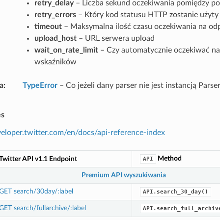
retry_delay
– Liczba sekund oczekiwania pomiędzy p
retry_errors
– Który kod statusu HTTP zostanie użyty
timeout
– Maksymalna ilość czasu oczekiwania na od
upload_host
– URL serwera upload
wait_on_rate_limit
– Czy automatycznie oczekiwać na
wskaźników
a
TypeError
– Co jeżeli dany parser nie jest instancją Parse
es
veloper.twitter.com/en/docs/api-reference-index
Method
Twitter API v1.1 Endpoint
API
Premium API wyszukiwania
GET search/30day/:label
API.search_30_day()
GET search/fullarchive/:label
API.search_full_archiv