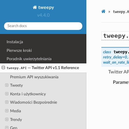
tweepy
»
tweepy.A
v4.4.0
tweepy
Instalacja
Pierwsze kroki
tweepy
class
retry_delay
=
0
,
Poradnik uwierzytelniania
wait_on_rate_li
— Twitter API v1.1 Reference
tweepy.API
Twitter AP
Premium API wyszukiwania
Parame
Tweety
Konta i użytkownicy
Wiadomości Bezpośrednie
Media
Trendy
Geo