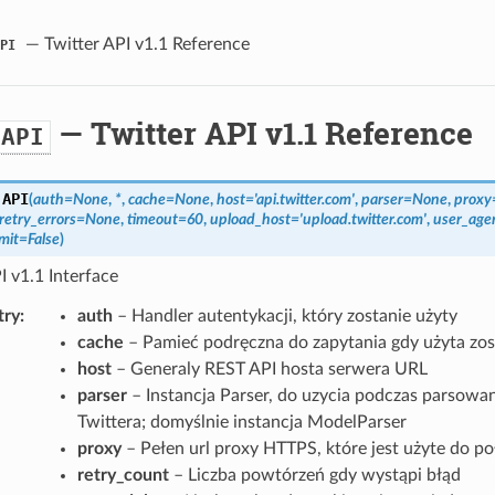
— Twitter API v1.1 Reference
PI
— Twitter API v1.1 Reference
.API
.
API
(
auth
=
None
,
*
,
cache
=
None
,
host
=
'api.twitter.com'
,
parser
=
None
,
proxy
retry_errors
=
None
,
timeout
=
60
,
upload_host
=
'upload.twitter.com'
,
user_age
mit
=
False
)
I v1.1 Interface
try
auth
– Handler autentykacji, który zostanie użyty
cache
– Pamieć podręczna do zapytania gdy użyta zo
host
– Generaly REST API hosta serwera URL
parser
– Instancja Parser, do uzycia podczas parsowa
Twittera; domyślnie instancja ModelParser
proxy
– Pełen url proxy HTTPS, które jest użyte do po
retry_count
– Liczba powtórzeń gdy wystąpi błąd