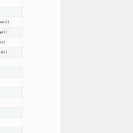
ner()
ge()
h()
ch()