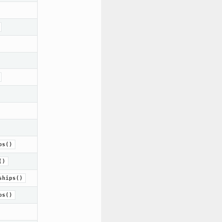
ps()
()
ships()
ps()