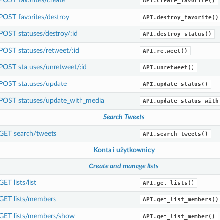
POST favorites/create
API.create_favorite()
POST favorites/destroy
API.destroy_favorite()
POST statuses/destroy/:id
API.destroy_status()
POST statuses/retweet/:id
API.retweet()
POST statuses/unretweet/:id
API.unretweet()
POST statuses/update
API.update_status()
POST statuses/update_with_media
API.update_status_with
Search Tweets
GET search/tweets
API.search_tweets()
Konta i użytkownicy
Create and manage lists
GET lists/list
API.get_lists()
GET lists/members
API.get_list_members()
GET lists/members/show
API.get_list_member()