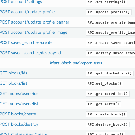
POST account/settings
API.set_settings()
POST account/update_profile
API.update_profile()
POST account/update_profile_banner
API.update_profile_ban
POST account/update_profile_image
API.update_profile_ima
POST saved_searches/create
API.create_saved_searc
POST saved_searches/destroy/:id
API.destroy_saved_sear
Mute, block, and report users
GET blocks/ids
API.get_blocked_ids()
GET blocks/list
API.get_blocks()
GET mutes/users/ids
API.get_muted_ids()
GET mutes/users/list
API.get_mutes()
POST blocks/create
API.create_block()
POST blocks/destroy
API.destroy_block()
POST mutes/users/create
API.create_mute()