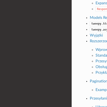
Expans
Respon
Models Re
tweepy.St
tweepy.as
Wyjątki
Rozszerzo
Wprow
Stand
Przesy
Obsłu
Przykł
Paginatio
Examp
Przesyłan
Używa