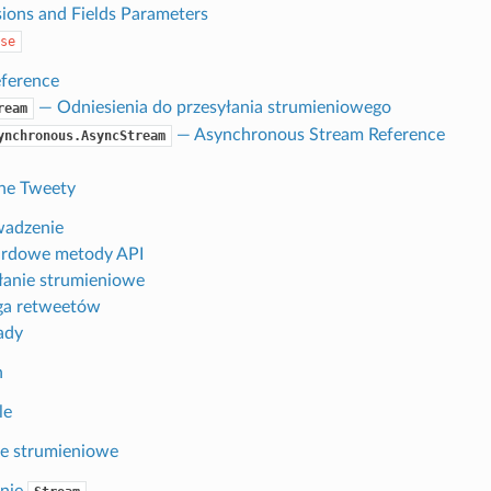
ions and Fields Parameters
se
ference
— Odniesienia do przesyłania strumieniowego
ream
— Asynchronous Stream Reference
ynchronous.AsyncStream
ne Tweety
adzenie
ardowe metody API
łanie strumieniowe
ga retweetów
ady
n
le
ie strumieniowe
nie