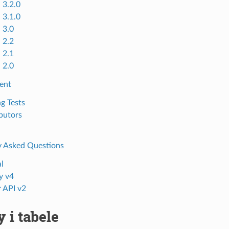
 3.2.0
 3.1.0
 3.0
 2.2
 2.1
 2.0
ent
g Tests
butors
y Asked Questions
l
y v4
r API v2
 i tabele