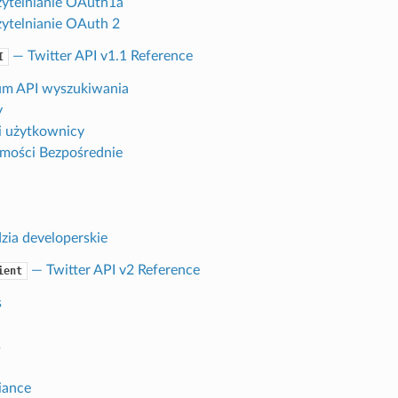
ytelnianie OAuth1a
ytelnianie OAuth 2
— Twitter API v1.1 Reference
I
um API wyszukiwania
y
i użytkownicy
mości Bezpośrednie
zia developerskie
— Twitter API v2 Reference
ient
s
s
iance