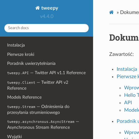
tweepy
»
Dokumen
v4.4.0
Dokume
Instalacja
Zawartość:
Pierwsze kroki
Poradnik uwierzytelniania
Instalacja
— Twitter API v1.1 Reference
tweepy.API
Pierwsze 
— Twitter API v2
tweepy.Client
Wprow
Reference
Hello 
Models Reference
API
— Odniesienia do
tweepy.Stream
Model
przesyłania strumieniowego
Poradnik 
—
tweepy.asynchronous.AsyncStream
Asynchronous Stream Reference
Wprow
Wyjątki