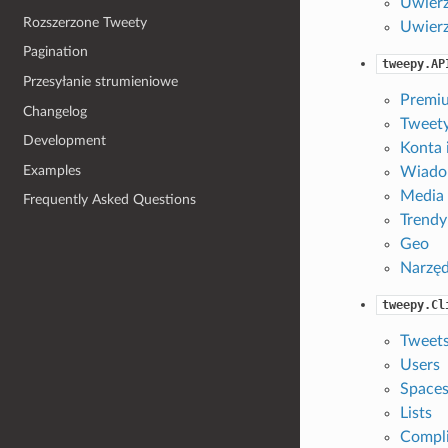
Uwierz
Rozszerzone Tweety
Uwierz
Pagination
tweepy.AP
Przesyłanie strumieniowe
Premi
Changelog
Tweet
Development
Konta 
Examples
Wiado
Media
Frequently Asked Questions
Trendy
Geo
Narzęd
tweepy.Cl
Tweet
Users
Space
Lists
Compl