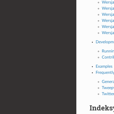
Wersja
Wersja
Wersja
Wersja
Wersja
Wersja
Developm
Runnin
Contri
Examples
Frequentl
Genera
Tweep
Twitte
Indeksy