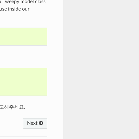
a Tweepy model class
use inside our
를 참고해주세요.
Next