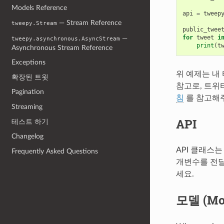
Models Reference
api
=
tweep
— Stream Reference
tweepy.Stream
public_twee
for
tweet
i
—
tweepy.asynchronous.AsyncStream
print
(
t
Asynchronous Stream Reference
Exceptions
위 예제는 내
확장된 트윗
참고로, 트위
Pagination
침
를 참고해
Streaming
API
테스트 하기
Changelog
API 클래스는
Frequently Asked Questions
개변수를 전달
세요.
모델 (Mo