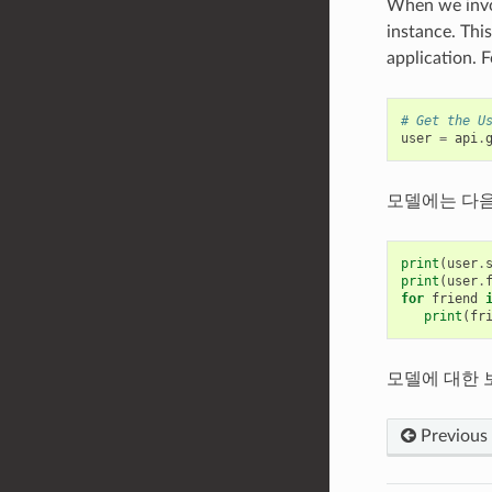
When we invok
instance. Thi
application. 
# Get the U
user
=
api
.
모델에는 다음
print
(
user
.
print
(
user
.
for
friend
print
(
fr
모델에 대한 보다 
Previous