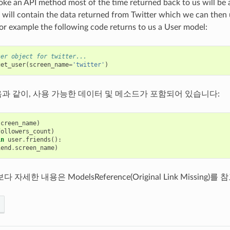
e an API method most of the time returned back to us will be 
s will contain the data returned from Twitter which we can then 
For example the following code returns to us a User model:
ser object for twitter...
get_user
(
screen_name
=
'twitter'
)
과 같이, 사용 가능한 데이터 및 메소드가 포함되어 있습니다:
screen_name
)
followers_count
)
in
user
.
friends
():
iend
.
screen_name
)
자세한 내용은 ModelsReference(Original Link Missing)