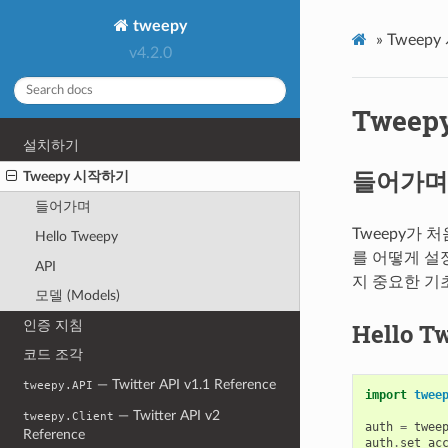
tweepy
»
Tweep
v4.2.0
Twee
설치하기
들어가며
Tweepy 시작하기
들어가며
Tweepy가 
Hello Tweepy
를 어떻게 설
API
지 중요한 기
모델 (Models)
인증 지침
Hello T
코드 조각
— Twitter API v1.1 Reference
tweepy.API
import
twee
— Twitter API v2
tweepy.Client
auth
=
twee
Reference
auth
.
set_ac