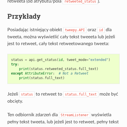
retweeta (od atrybutu/pola
).
retweeted_status
Przykłady
Posiadając istniejący obiekt
oraz
dla
tweepy.API
id
tweeta, można wyświetlić cały tekst tweeeta lub jeżeli
jest to retweet, cały tekst retweetowanego tweeta:
status
=
api
.
get_status
(
id
,
tweet_mode
=
"extended"
)
try
:
print
(
status
.
retweeted_status
.
full_text
)
except
AttributeError
:
# Not a Retweet
print
(
status
.
full_text
)
Jeżeli
to retweet to
może być
status
status.full_text
obcięty.
Ten odbiornik zdarzeń dla
wyświetla
StreamListener
pełny tekst tweeta, lub jeżeli jest to retweet, pełny tekst