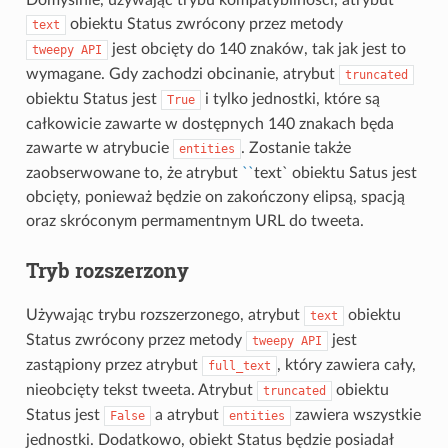
obiektu Status zwrócony przez metody
text
jest obcięty do 140 znaków, tak jak jest to
tweepy
API
wymagane. Gdy zachodzi obcinanie, atrybut
truncated
obiektu Status jest
i tylko jednostki, które są
True
całkowicie zawarte w dostępnych 140 znakach będa
zawarte w atrybucie
. Zostanie także
entities
zaobserwowane to, że atrybut
``
text` obiektu Satus jest
obcięty, ponieważ będzie on zakończony elipsą, spacją
oraz skróconym permamentnym URL do tweeta.
Tryb rozszerzony
Używając trybu rozszerzonego, atrybut
obiektu
text
Status zwrócony przez metody
jest
tweepy
API
zastąpiony przez atrybut
, który zawiera cały,
full_text
nieobcięty tekst tweeta. Atrybut
obiektu
truncated
Status jest
a atrybut
zawiera wszystkie
False
entities
jednostki. Dodatkowo, obiekt Status będzie posiadał