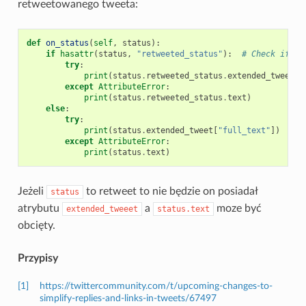
retweetowanego tweeta:
def
on_status
(
self
,
status
):
if
hasattr
(
status
,
"retweeted_status"
):
# Check if Re
try
:
print
(
status
.
retweeted_status
.
extended_tweet
[
"
except
AttributeError
:
print
(
status
.
retweeted_status
.
text
)
else
:
try
:
print
(
status
.
extended_tweet
[
"full_text"
])
except
AttributeError
:
print
(
status
.
text
)
Jeżeli
to retweet to nie będzie on posiadał
status
atrybutu
a
moze być
extended_tweeet
status.text
obcięty.
Przypisy
[1]
https://twittercommunity.com/t/upcoming-changes-to-
simplify-replies-and-links-in-tweets/67497