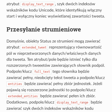
atrybut
, szyk dwóch indeksów
display_text_range
wskaźników kodu Unicode, które identyfikują włączny
start i wyłączny koniec wyświetlanej zawartości tweeta.
Przesyłanie strumieniowe
Domyśnie, obiekty Status ze strumieni mogą zawierać
atrybut
reprezentujący równowartość
extended_tweet
pól w nieprzetworzonych danych/właściwych danych
dla tweeta. Ten atrybut/pole będzie istnieć tylko dla
rozszerzonych tweeetów zawierających słownik podpól.
Podpole/klucz
tego słownika będzie
full_text
zawierać pełny, nieobcięty tekst tweeta a podpole/klucz
będzie zawierać pełny zbiór jednostek. Jeżeli
entities
pojawią się rozszerzone jednostki to podpole/klucz
będzie zawierać pełen ich zbiór.
extended_entities
Dodatkowo, podpole/klucz
będzie
display_text_range
zawierać szyk dwóch indeksów wskaźników kodu