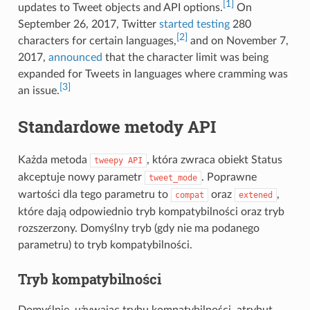
[1]
updates to Tweet objects and API options.
On
September 26, 2017, Twitter
started testing
280
[2]
characters for certain languages,
and on November 7,
2017,
announced
that the character limit was being
expanded for Tweets in languages where cramming was
[3]
an issue.
Standardowe metody API
Każda metoda
, która zwraca obiekt Status
tweepy
API
akceptuje nowy parametr
. Poprawne
tweet_mode
wartości dla tego parametru to
oraz
,
compat
extened
które dają odpowiednio tryb kompatybilności oraz tryb
rozszerzony. Domyślny tryb (gdy nie ma podanego
parametru) to tryb kompatybilności.
Tryb kompatybilności
Domyślnie, używając trybu kompatybilności, atrybut