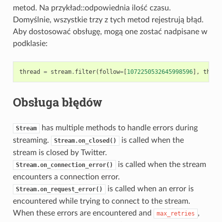
metod. Na przykład::odpowiednia ilość czasu.
Domyślnie, wszystkie trzy z tych metod rejestrują błąd.
Aby dostosować obsługę, mogą one zostać nadpisane w
podklasie:
thread
=
stream
.
filter
(
follow
=
[
1072250532645998596
],
threa
Obsługa błędów
has multiple methods to handle errors during
Stream
streaming.
is called when the
Stream.on_closed()
stream is closed by Twitter.
is called when the stream
Stream.on_connection_error()
encounters a connection error.
is called when an error is
Stream.on_request_error()
encountered while trying to connect to the stream.
When these errors are encountered and
,
max_retries