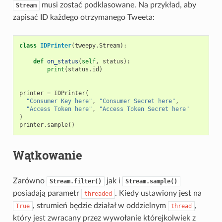
musi zostać podklasowane. Na przykład, aby
Stream
zapisać ID każdego otrzymanego Tweeta:
class
IDPrinter
(
tweepy
.
Stream
):
def
on_status
(
self
,
status
):
print
(
status
.
id
)
printer
=
IDPrinter
(
"Consumer Key here"
,
"Consumer Secret here"
,
"Access Token here"
,
"Access Token Secret here"
)
printer
.
sample
()
Wątkowanie
Zarówno
jak i
Stream.filter()
Stream.sample()
posiadają parametr
. Kiedy ustawiony jest na
threaded
, strumień będzie działał w oddzielnym
,
True
thread
który jest zwracany przez wywołanie którejkolwiek z