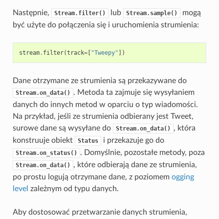
Następnie,
lub
mogą
Stream.filter()
Stream.sample()
być użyte do połączenia się i uruchomienia strumienia:
stream
.
filter
(
track
=
[
"Tweepy"
])
Dane otrzymane ze strumienia są przekazywane do
. Metoda ta zajmuje się wysyłaniem
Stream.on_data()
danych do innych metod w oparciu o typ wiadomości.
Na przykład, jeśli ze strumienia odbierany jest Tweet,
surowe dane są wysyłane do
, która
Stream.on_data()
konstruuje obiekt
i przekazuje go do
Status
. Domyślnie, pozostałe metody, poza
Stream.on_status()
, które odbierają dane ze strumienia,
Stream.on_data()
po prostu logują otrzymane dane, z poziomem
ogging
level
zależnym od typu danych.
Aby dostosować przetwarzanie danych strumienia,