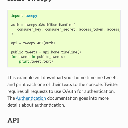
import
tweepy
auth
=
tweepy
.
OAuth1UserHandler
(
consumer_key
,
consumer_secret
,
access_token
,
access_tok
)
api
=
tweepy
.
API
(
auth
)
public_tweets
=
api
.
home_timeline
()
for
tweet
in
public_tweets
:
print
(
tweet
.
text
)
This example will download your home timeline tweets
and print each one of their texts to the console. Twitter
requires all requests to use OAuth for authentication.
The
Authentication
documentation goes into more
details about authentication.
API