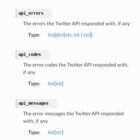
api_errors
The errors the Twitter API responded with, if any
Type
list
[
dict
[
str
,
int
|
str
]]
api_codes
The error codes the Twitter API responded with,
if any
Type
list
[
int
]
api_messages
The error messages the Twitter API responded
with, if any
Type
list
[
str
]