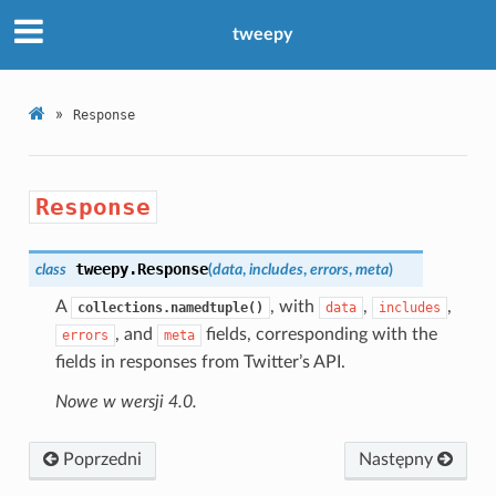
tweepy
»
Response
Response
tweepy.
Response
class
(
data
,
includes
,
errors
,
meta
)
A
, with
,
,
collections.namedtuple()
data
includes
, and
fields, corresponding with the
errors
meta
fields in responses from Twitter’s API.
Nowe w wersji 4.0.
Poprzedni
Następny