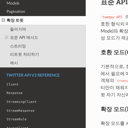
표준 AP
Models
Pagination
의
tweepy.API
확장 트윗
효한 형식의
들어가며
Mode)와 확
표준 API 메서드
성 모드가 제
스트리밍
호환 모드(Co
리트윗 처리하기
예시
기본적으로, 
에서 필요에 따
TWITTER API V2 REFERENCE
객체의
trunc
Client
티만이 채워지게
Response
윗 자기 자신에
StreamingClient
확장 모드(E
StreamResponse
StreamRule
확장 모드를 사