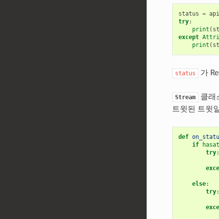
status
=
ap
try
:
print
(
s
except
Attr
print
(
s
가 R
status
클래스
Stream
트윗된 트윗일
def
on_stat
if
hasa
try
exc
else
:
try
exc