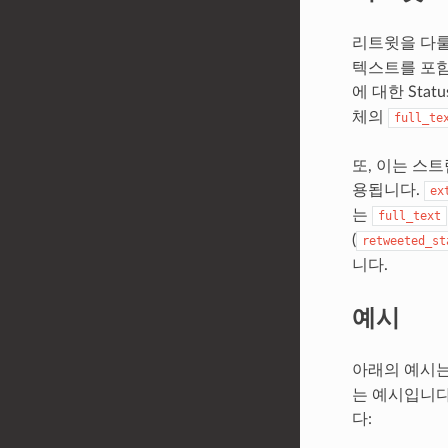
리트윗을 다룰 
텍스트를 포함
에 대한 Stat
체의
full_te
또, 이는 스트
용됩니다.
ex
는
full_text
(
retweeted_st
니다.
예시
아래의 예시는
는 예시입니다
다: