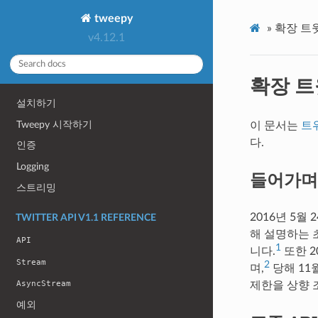
tweepy
»
확장 트
v4.12.1
확장 트
설치하기
Tweepy 시작하기
이 문서는
트위
다.
인증
Logging
들어가며
스트리밍
2016년 5월
TWITTER API V1.1 REFERENCE
해 설명하는 초
API
1
니다.
또한 2
Stream
2
며,
당해 11
AsyncStream
제한을 상향
예외