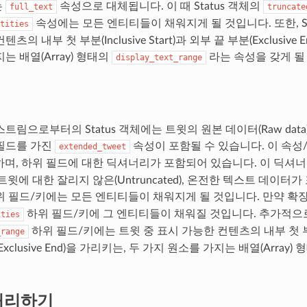
는
속성으로 대체됩니다. 이 때 Status 객체의
full_text
truncate
속성에는 모든 엔티티들이 채워지게 될 것입니다. 또한, St
tities
츠의 내부 첫 부분(Inclusive Start)과 외부 끝 부분(Exclusive
는 배열(Array) 형태의
라는 속성을 갖게 될
display_text_range
트림으로부터의 Status 객체에는 트윗의 원본 데이터(Raw data)와
필드를 가진
속성이 포함될 수 있습니다. 이 속성
extended_tweet
하며, 하위 필드에 대한 딕셔너리가 포함되어 있습니다. 이 딕셔
윗에 대한 잘리지 않은(Untruncated), 온전한 텍스트 데이터가
 필드/키에는 모든 엔티티들이 채워지게 될 것입니다. 만약 확
하위 필드/키에 그 엔티티들이 채워질 것입니다. 추가적으
ities
하위 필드/키에는 트윗 중 표시 가능한 컨텐츠의 내부 첫 부분(Inc
_range
xclusive End)을 가리키는, 두 가지 원소를 가지는 배열(Arra
처리하기