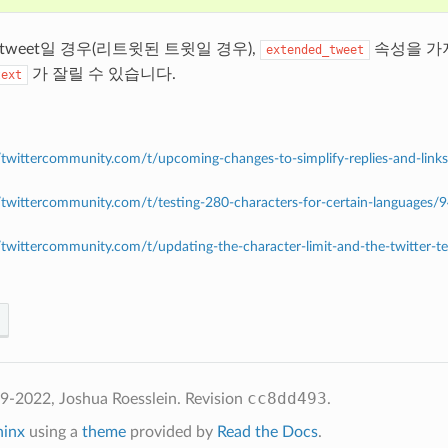
etweet일 경우(리트윗된 트윗일 경우),
속성을 가
extended_tweet
가 잘릴 수 있습니다.
text
//twittercommunity.com/t/upcoming-changes-to-simplify-replies-and-link
//twittercommunity.com/t/testing-280-characters-for-certain-languages/
/twittercommunity.com/t/updating-the-character-limit-and-the-twitter-te
cc8dd493
2022, Joshua Roesslein.
Revision
.
hinx
using a
theme
provided by
Read the Docs
.