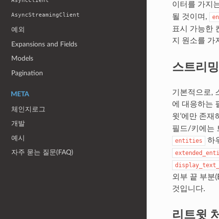
AsyncClient
이터를 가지
AsyncStreamingClient
될 것이며,
en
표시 가능한 컨텐
예외
지 원소를 가지
Expansions and Fields
Models
스트리밍
Pagination
기본적으로, 스
META
에 대응하는 
체인지로그
윗’에만 존재
개발
필드/키에는 트
예시
하위
entities
자주 묻는 질문(FAQ)
extended_ent
display_text
외부 끝 부분(E
것입니다.
리트윗 