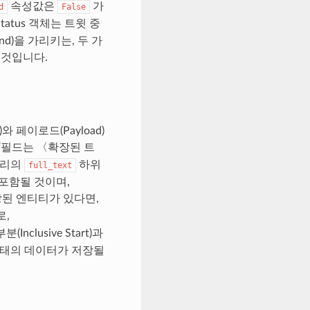
속성값은
가
d
False
atus 객체는 트윗 중
 End)을 가리키는, 두 가
 것입니다.
 페이로드(Payload)
/필드는 〈확장된 트
너리의
하위
full_text
 포함될 것이며,
장된 엔티티가 있다면,
로,
lusive Start)과
y) 형태의 데이터가 저장될