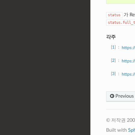
가 R
status
status.full_
각주
1
https:
2
https:
3
https:/
Previous
© 저작권 2009-
Built with
Sp