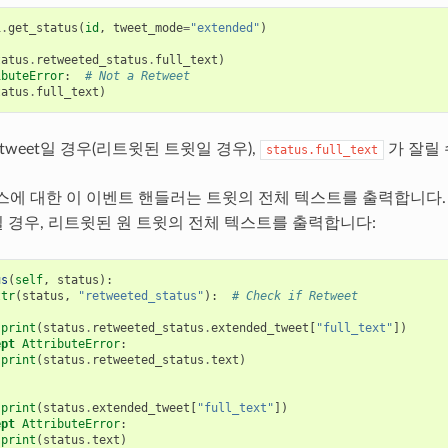
i
.
get_status
(
id
,
tweet_mode
=
"extended"
)
tatus
.
retweeted_status
.
full_text
)
ibuteError
:
# Not a Retweet
tatus
.
full_text
)
etweet일 경우(리트윗된 트윗일 경우),
가 잘릴 
status.full_text
에 대한 이 이벤트 핸들러는 트윗의 전체 텍스트를 출력합니다. 
 경우, 리트윗된 원 트윗의 전체 텍스트를 출력합니다:
us
(
self
,
status
):
ttr
(
status
,
"retweeted_status"
):
# Check if Retweet
:
print
(
status
.
retweeted_status
.
extended_tweet
[
"full_text"
])
ept
AttributeError
:
print
(
status
.
retweeted_status
.
text
)
:
print
(
status
.
extended_tweet
[
"full_text"
])
ept
AttributeError
:
print
(
status
.
text
)