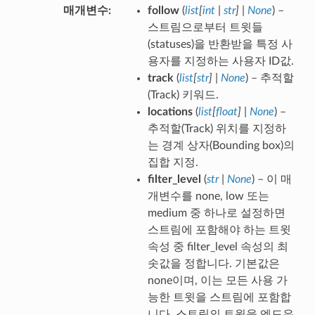
매개변수
follow
(
list
[
int
|
str
]
|
None
) –
스트림으로부터 트윗들
(statuses)을 반환받을 특정 사
용자를 지정하는 사용자 ID값.
track
(
list
[
str
]
|
None
) – 추적할
(Track) 키워드.
locations
(
list
[
float
]
|
None
) –
추적할(Track) 위치를 지정하
는 경계 상자(Bounding box)의
집합 지정.
filter_level
(
str
|
None
) – 이 매
개변수를 none, low 또는
medium 중 하나로 설정하면
스트림에 포함해야 하는 트윗
속성 중 filter_level 속성의 최
솟값을 정합니다. 기본값은
none이며, 이는 모든 사용 가
능한 트윗을 스트림에 포함합
니다. 스트림의 트윗을 엔드유