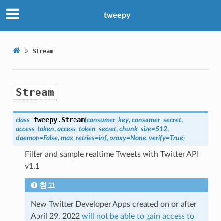
tweepy
»
Stream
Stream
tweepy.
Stream
class
(
consumer_key
,
consumer_secret
,
access_token
,
access_token_secret
,
chunk_size
=
512
,
daemon
=
False
,
max_retries
=
inf
,
proxy
=
None
,
verify
=
True
)
Filter and sample realtime Tweets with Twitter API
v1.1
참고
New Twitter Developer Apps created on or after
April 29, 2022
will not be able to gain access to