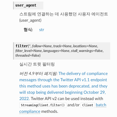
user_agent
스트림에 연결하는 데 사용했던 사용자 에이전트
(user_agent)
형식
str
filter
(
*
,
follow
=
None
,
track
=
None
,
locations
=
None
,
filter_level
=
None
,
languages
=
None
,
stall_warnings
=
False
,
threaded
=
False
)
실시간 트윗 필터링
버전 4.9부터 폐지됨:
The delivery of compliance
messages through the Twitter API v1.1 endpoint
this method uses has been deprecated, and they
will stop being delivered beginning October 29,
2022.
Twitter API v2 can be used instead with
and/or
batch
StreamingClient.filter()
Client
compliance
methods.