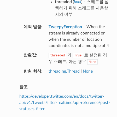
threaded
(
bool
) – 스레드를 실
행하기 위해 스레드를 사용할
지의 여부
예외 발생
TweepyException
– When the
stream is already connected or
when the number of location
coordinates is not a multiple of 4
반환값
가
로 설정된 경
threaded
True
우 스레드, 아닌 경우
None
반환 형식
threading.Thread
|
None
참조
https://developer.twitter.com/en/docs/twitter-
api/v1/tweets/filter-realtime/api-reference/post-
statuses-filter