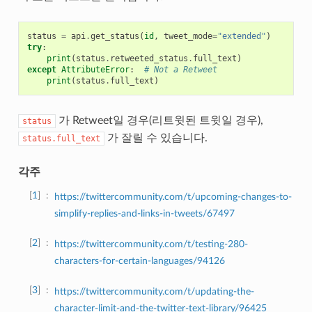
status
=
api
.
get_status
(
id
,
tweet_mode
=
"extended"
)
try
:
print
(
status
.
retweeted_status
.
full_text
)
except
AttributeError
:
# Not a Retweet
print
(
status
.
full_text
)
가 Retweet일 경우(리트윗된 트윗일 경우),
status
가 잘릴 수 있습니다.
status.full_text
각주
1
https://twittercommunity.com/t/upcoming-changes-to-
simplify-replies-and-links-in-tweets/67497
2
https://twittercommunity.com/t/testing-280-
characters-for-certain-languages/94126
3
https://twittercommunity.com/t/updating-the-
character-limit-and-the-twitter-text-library/96425