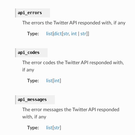
api_errors
The errors the Twitter API responded with, if any
Type
list
[
dict
[
str
,
int
|
str
]]
api_codes
The error codes the Twitter API responded with,
if any
Type
list
[
int
]
api_messages
The error messages the Twitter API responded
with, if any
Type
list
[
str
]