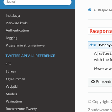
»
Response
Instalacja
Pierwsze kroki
Respon
Authentication
Logging
tweepy
class
Przesyłanie strumieniowe
A
collect
TWITTER API V1.1 REFERENCE
with the f
API
Nowe w wer
Stream
AsyncStream
Poprzedn
Wyjątki
Models
Pagination
© Copyright 
Rozszerzone Tweety
Zbudowano