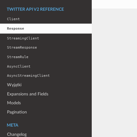
TWITTER API V2 REFERENCE
Client
Response
StreamingClient
StreamResponse
StreamRule
AsyncClient
AsyncStreamingClient
Wyjątki
Expansions and Fields
Models
Pagination
META
Changelog