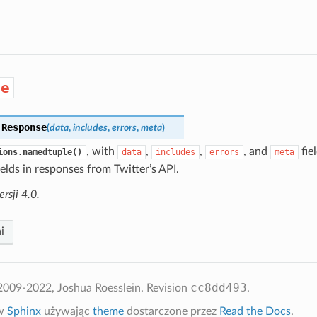
se
.
Response
(
data
,
includes
,
errors
,
meta
)
, with
,
,
, and
fie
ions.namedtuple()
data
includes
errors
meta
ields in responses from Twitter’s API.
sji 4.0.
i
cc8dd493
2009-2022, Joshua Roesslein.
Revision
.
 w
Sphinx
używając
theme
dostarczone przez
Read the Docs
.