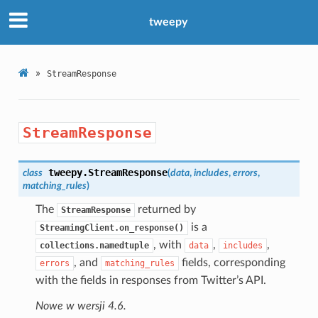
tweepy
»
StreamResponse
StreamResponse
tweepy.
StreamResponse
class
(
data
,
includes
,
errors
,
matching_rules
)
The
returned by
StreamResponse
is a
StreamingClient.on_response()
, with
,
,
collections.namedtuple
data
includes
, and
fields, corresponding
errors
matching_rules
with the fields in responses from Twitter’s API.
Nowe w wersji 4.6.